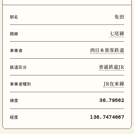
免田
駅名
七尾線
路線
西日本旅客鉄道
事業者
普通鉄道JR
鉄道区分
JR在来線
事業者種別
緯度
36.79562
経度
136.7474667