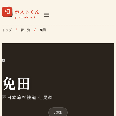
ポストくん
📮
トップ
駅一覧
免田
駅
免田
西日本旅客鉄道 七尾線
JSON