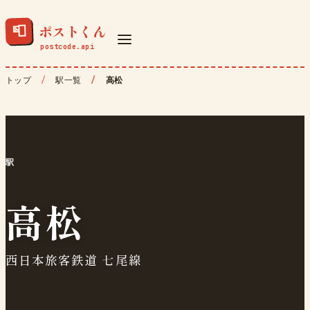
ポストくん
📮
トップ
駅一覧
高松
駅
高松
西日本旅客鉄道 七尾線