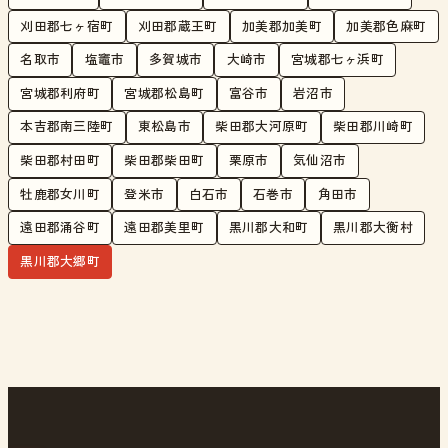
刈田郡七ヶ宿町
刈田郡蔵王町
加美郡加美町
加美郡色麻町
名取市
塩竈市
多賀城市
大崎市
宮城郡七ヶ浜町
宮城郡利府町
宮城郡松島町
富谷市
岩沼市
本吉郡南三陸町
東松島市
柴田郡大河原町
柴田郡川崎町
柴田郡村田町
柴田郡柴田町
栗原市
気仙沼市
牡鹿郡女川町
登米市
白石市
石巻市
角田市
遠田郡涌谷町
遠田郡美里町
黒川郡大和町
黒川郡大衡村
黒川郡大郷町