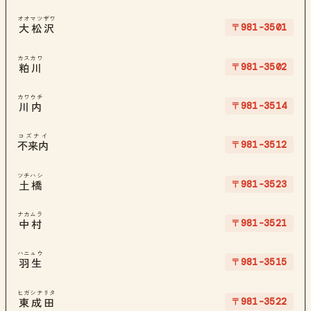
オオマツザワ
〒981-3501
大松沢
カスカワ
〒981-3502
粕川
カワウチ
〒981-3514
川内
コズナイ
〒981-3512
不来内
ツチハシ
〒981-3523
土橋
ナカムラ
〒981-3521
中村
ハニュウ
〒981-3515
羽生
ヒガシナリタ
〒981-3522
東成田