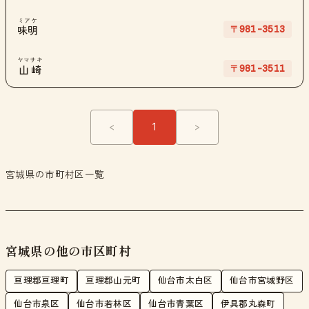
ミアケ
〒981-3513
味明
ヤマサキ
〒981-3511
山崎
<
1
>
宮城県の市町村区一覧
宮城県の他の市区町村
亘理郡亘理町
亘理郡山元町
仙台市太白区
仙台市宮城野区
仙台市泉区
仙台市若林区
仙台市青葉区
伊具郡丸森町