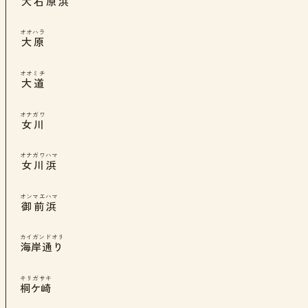
大石原浜
オオハラ
大原
オオミチ
大道
オナガワ
女川
オナガワハマ
女川浜
オンマエハマ
御前浜
カイガンドオリ
海岸通り
キリガサキ
桐ケ崎