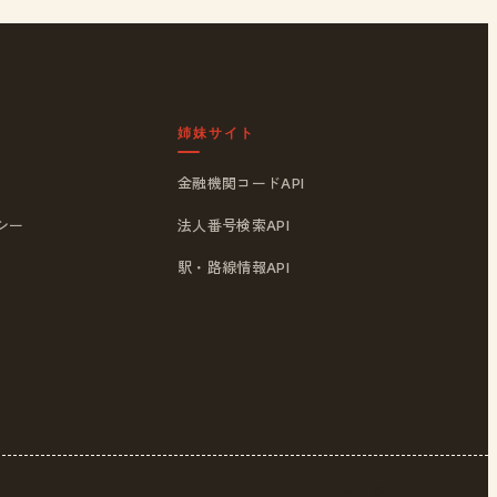
姉妹サイト
金融機関コードAPI
シー
法人番号検索API
駅・路線情報API
© 2026
ポストくん