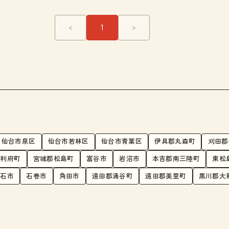
<
1
>
仙台市泉区
仙台市若林区
仙台市青葉区
伊具郡丸森町
刈田郡
郡利府町
宮城郡松島町
富谷市
岩沼市
本吉郡南三陸町
東松
白石市
石巻市
角田市
遠田郡涌谷町
遠田郡美里町
黒川郡大