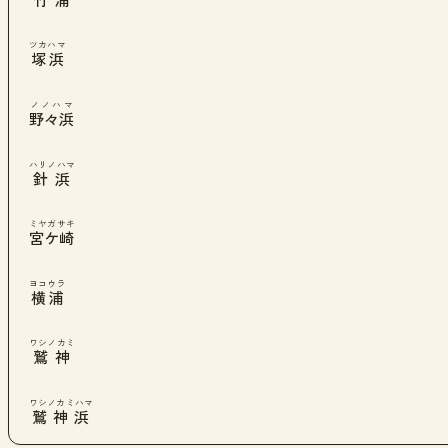
竹浦
ツカハマ
塚浜
ノノハマ
野々浜
ハリノハマ
針浜
ミヤガサキ
宮ケ崎
ヨコウラ
横浦
ワシノカミ
鷲神
ワシノカミハマ
鷲神浜