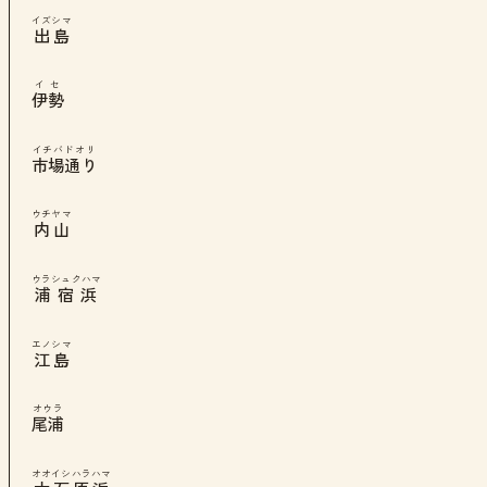
イズシマ
出島
イセ
伊勢
イチバドオリ
市場通り
ウチヤマ
内山
ウラシュクハマ
浦宿浜
エノシマ
江島
オウラ
尾浦
オオイシハラハマ