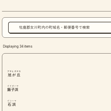
Displaying 34 items
アサヒガオカ
旭が丘
イイゴハマ
飯子浜
イシハマ
石浜