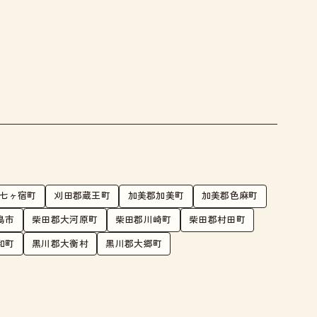
七ヶ宿町
刈田郡蔵王町
加美郡加美町
加美郡色麻町
島市
柴田郡大河原町
柴田郡川崎町
柴田郡村田町
和町
黒川郡大衡村
黒川郡大郷町