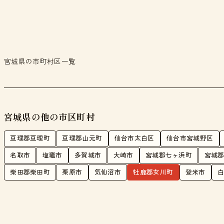
宮城県の市町村区一覧
宮城県の他の市区町村
亘理郡亘理町
亘理郡山元町
仙台市太白区
仙台市宮城野区
名取市
塩竈市
多賀城市
大崎市
宮城郡七ヶ浜町
宮城
柴田郡柴田町
栗原市
気仙沼市
牡鹿郡女川町
登米市