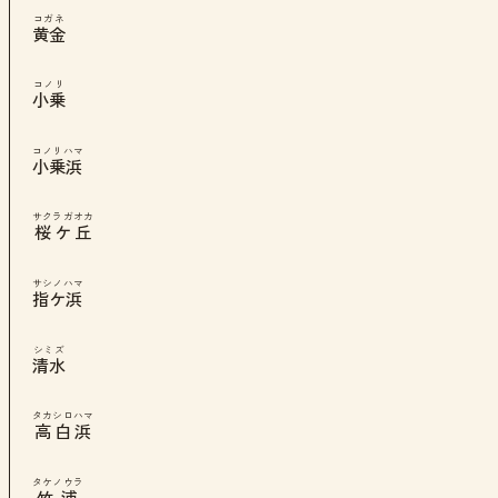
コガネ
黄金
コノリ
小乗
コノリハマ
小乗浜
サクラガオカ
桜ケ丘
サシノハマ
指ケ浜
シミズ
清水
タカシロハマ
高白浜
タケノウラ