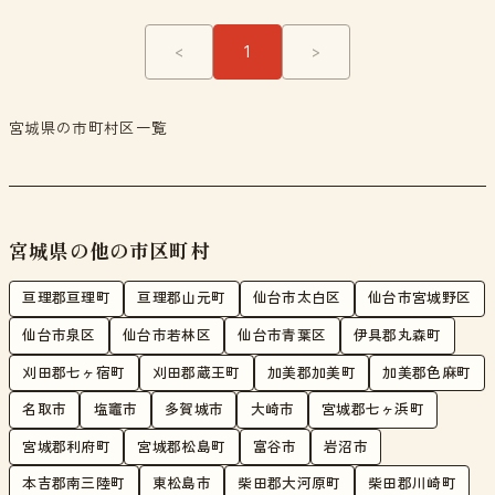
<
1
>
宮城県の市町村区一覧
宮城県の他の市区町村
亘理郡亘理町
亘理郡山元町
仙台市太白区
仙台市宮城野区
仙台市泉区
仙台市若林区
仙台市青葉区
伊具郡丸森町
刈田郡七ヶ宿町
刈田郡蔵王町
加美郡加美町
加美郡色麻町
名取市
塩竈市
多賀城市
大崎市
宮城郡七ヶ浜町
宮城郡利府町
宮城郡松島町
富谷市
岩沼市
本吉郡南三陸町
東松島市
柴田郡大河原町
柴田郡川崎町