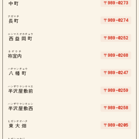
〒989-0273
中町
ナガマチ
〒989-0274
長町
ニシマスオカチョウ
〒989-0252
西益岡町
ネギウチ
〒989-0268
祢宜内
ハチマンチョウ
〒989-0247
八幡町
ハンザワヤシキマエ
〒989-0259
半沢屋敷前
ハンザワヤシキニシ
〒989-0258
半沢屋敷西
ヒガシオオハタ
〒989-0205
東大畑
ヒガシコウジ