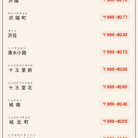
〒989-0278
沢端
サワバタチョウ
〒989-0277
沢端町
サワメ
〒989-0243
沢目
シミズコウジ
〒989-0272
清水小路
ジュウオウドウマエ
〒989-0266
十王堂前
ジュウオウドウキタ
〒989-0265
十王堂北
ジョウナン
〒989-0245
城南
ジョウホクチョウ
〒989-0255
城北町
シラカワイヌソトバ