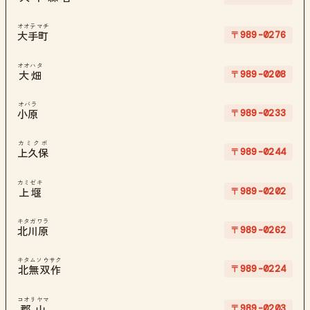
オオテマチ
〒989-0276
大手町
オオハタ
〒989-0208
大畑
オバラ
〒989-0233
小原
カミクボ
〒989-0244
上久保
カミゼキ
〒989-0202
上堰
キタガワラ
〒989-0262
北川原
キタムソウサク
〒989-0224
北無双作
コオリヤマ
〒989-0203
郡山