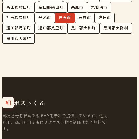
柴田郡村田町
柴田郡柴田町
栗原市
気仙沼市
牡鹿郡女川町
登米市
白石市
石巻市
角田市
遠田郡涌谷町
遠田郡美里町
黒川郡大和町
黒川郡大衡村
黒川郡大郷町
ポストくん
📮
郵便番号を検索できるAPIを無料で提供しています。個人
利用、商用利用ともにリクエスト数に制限はなく無料で
す。