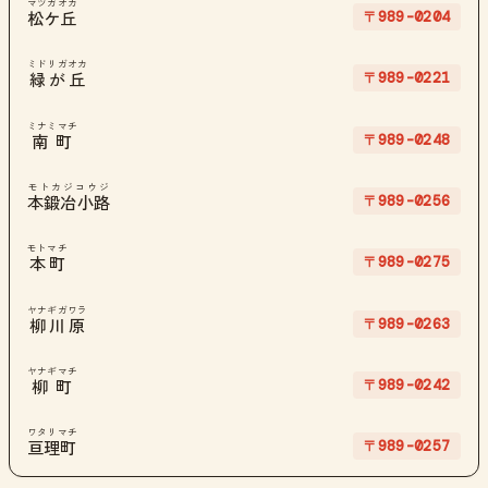
マツガオカ
〒989-0204
松ケ丘
ミドリガオカ
〒989-0221
緑が丘
ミナミマチ
〒989-0248
南町
モトカジコウジ
〒989-0256
本鍛冶小路
モトマチ
〒989-0275
本町
ヤナギガワラ
〒989-0263
柳川原
ヤナギマチ
〒989-0242
柳町
ワタリマチ
〒989-0257
亘理町