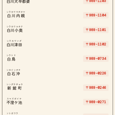
〒989-1103
白川犬卒都婆
シラカワウチオヤ
〒989-1104
白川内親
シラカワコオク
〒989-1101
白川小奥
シラカワツダ
〒989-1102
白川津田
シラトリ
〒989-0734
白鳥
シロイシオキ
〒989-0226
白石沖
シンダテチョウ
〒989-0246
新館町
スマズガイケ
〒989-0271
不澄ケ池
ソトガワラ