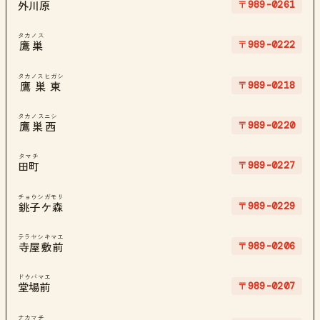
〒989-0261
外川原
タカノス
〒989-0222
鷹巣
タカノスヒガシ
〒989-0218
鷹巣東
タカノスニシ
〒989-0220
鷹巣西
タマチ
〒989-0227
田町
チョウシガモリ
〒989-0229
銚子ケ森
テラヤシキマエ
〒989-0206
寺屋敷前
ドウバマエ
〒989-0207
堂場前
ナカマチ