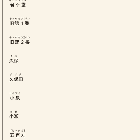
キミガフクロ
君ケ袋
キュウカン1バン
旧舘１番
キュウカン2バン
旧舘２番
クボ
久保
クボタ
久保田
コイズミ
小泉
コゼ
小瀬
ゴヒャクガリ
五百刈