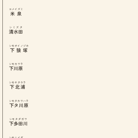
コメイズミ
米泉
シミズタ
清水田
シモオイノヅカ
下狼塚
シモカワラ
下川原
シモキタウラ
下北浦
シモタカワハラ
下タ川原
シモタダガワ
下多田川
シモニイダ