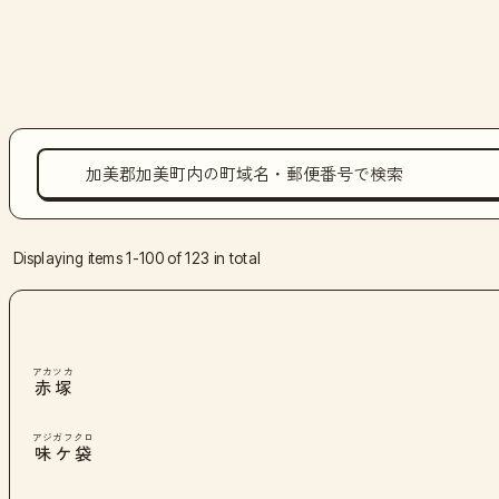
Displaying items 1-100 of 123 in total
アカツカ
赤塚
アジガフクロ
味ケ袋