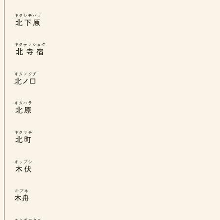
キタシモハラ
北下原
キタテラシュク
北寺宿
キタノクチ
北ノ口
キタハラ
北原
キタマチ
北町
キップシ
木伏
キブネ
木舟