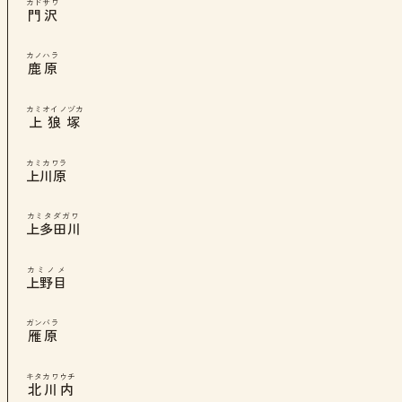
カドサワ
門沢
カノハラ
鹿原
カミオイノヅカ
上狼塚
カミカワラ
上川原
カミタダガワ
上多田川
カミノメ
上野目
ガンバラ
雁原
キタカワウチ
北川内