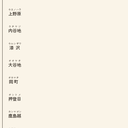
ウエノハラ
上野原
ウチヤジ
内谷地
ウルシザワ
漆沢
オオヤチ
大谷地
オカマチ
岡町
オシトメ
押登目
カシマゴシ
鹿島越