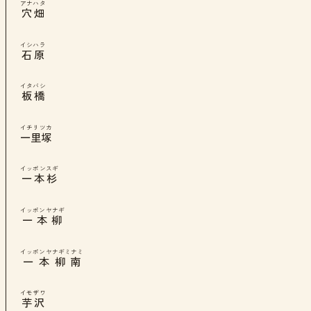
アナハタ
穴畑
イシハラ
石原
イタバシ
板橋
イチリツカ
一里塚
イッポンスギ
一本杉
イッポンヤナギ
一本柳
イッポンヤナギミナミ
一本柳南
イモザワ
芋沢