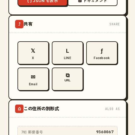
{ } JSON を表示
📖 ドキュメント
共有
⤴
SHARE
𝕏
L
ƒ
X
LINE
Facebook
⧉
✉
URL
Email
この住所の別形式
⎙
ALSO AS
9360067
7桁 郵便番号