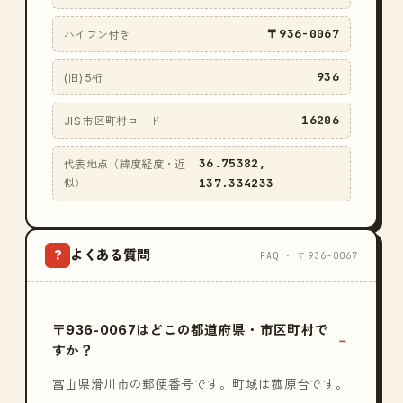
〒936-0067
ハイフン付き
936
(旧) 5桁
16206
JIS 市区町村コード
36.75382,
代表地点（緯度経度・近
137.334233
似）
よくある質問
?
FAQ · 〒936-0067
〒936-0067はどこの都道府県・市区町村で
すか？
富山県滑川市の郵便番号です。町域は菰原台です。