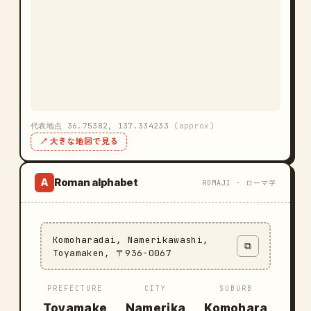
代表地点 36.75382, 137.334233
(approx)
↗ 大きな地図で見る
Roman alphabet
A
ROMAJI · ローマ字
Komoharadai, Namerikawashi,
⧉
Toyamaken, 〒936-0067
PREFECTURE
CITY
SUBURB
Toyamake
Namerika
Komohara