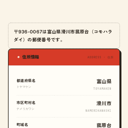
〒936-0067は富山県滑川市菰原台（コモハラ
ダイ）の郵便番号です。
住所情報
◉
ADDRESS · 住所
都道府県名
富山県
トヤマケン
TOYAMAKEN
市区町村名
滑川市
ナメリカワシ
NAMERIKAWASHI
町域名
菰原台