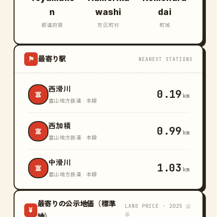
n
washi
dai
都道府県
市区町村
町域
最寄り駅
⚑
NEAREST STATIONS
西滑川
0.19
富
km
富山地方鉄道 · 本線
西加積
0.99
富
km
富山地方鉄道 · 本線
中滑川
1.03
富
km
富山地方鉄道 · 本線
最寄りの公示地価（標準
LAND PRICE · 2025 公
¥
示
地）