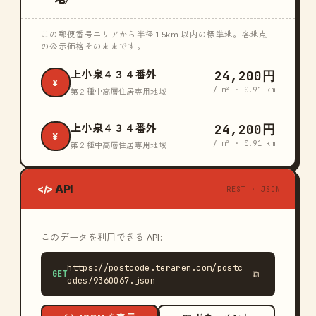
この郵便番号エリアから半径 1.5km 以内の標準地。各地点
の公示価格そのままです。
24,200円
上小泉４３４番外
¥
/ m² · 0.91 km
第２種中高層住居専用地域
24,200円
上小泉４３４番外
¥
/ m² · 0.91 km
第２種中高層住居専用地域
API
</>
REST · JSON
このデータを利用できる API:
https://postcode.teraren.com/postc
GET
⧉
odes/9360067.json