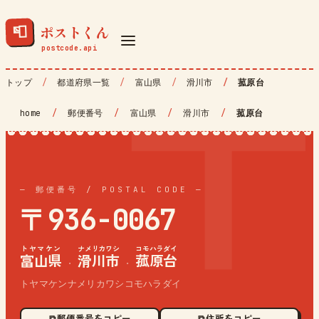
ポストくん
📮
トップ
都道府県一覧
富山県
滑川市
菰原台
home
/
郵便番号
/
富山県
/
滑川市
/
菰原台
— 郵便番号 / POSTAL CODE —
〒936-0067
トヤマケン
ナメリカワシ
コモハラダイ
富山県
滑川市
菰原台
·
·
トヤマケンナメリカワシコモハラダイ
⧉ 郵便番号をコピー
⧉ 住所をコピー