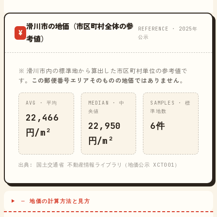
滑川市の地価（市区町村全体の参
REFERENCE · 2025年
¥
公示
考値）
※ 滑川市内の標準地から算出した市区町村単位の参考値で
す。
この郵便番号エリアそのものの地価ではありません
。
AVG · 平均
MEDIAN · 中
SAMPLES · 標
央値
準地数
22,466
22,950
6件
円/m²
円/m²
出典: 国土交通省 不動産情報ライブラリ（地価公示 XCT001）
─ 地価の計算方法と見方