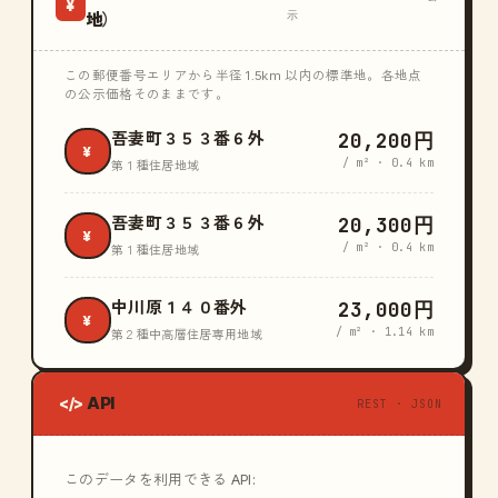
¥
示
地）
この郵便番号エリアから半径 1.5km 以内の標準地。各地点
の公示価格そのままです。
20,200円
吾妻町３５３番６外
¥
/ m² · 0.4 km
第１種住居地域
20,300円
吾妻町３５３番６外
¥
/ m² · 0.4 km
第１種住居地域
23,000円
中川原１４０番外
¥
/ m² · 1.14 km
第２種中高層住居専用地域
API
</>
REST · JSON
このデータを利用できる API: