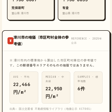
荒俣新町
有金
富山県 滑川市
富山県 滑川市
滑川市の地価（市区町村全体の参
REFERENCE · 2025年
¥
公示
考値）
※ 滑川市内の標準地から算出した市区町村単位の参考値で
す。
この郵便番号エリアそのものの地価ではありません
。
AVG · 平均
MEDIAN · 中
SAMPLES · 標
央値
準地数
22,466
22,950
6件
円/m²
円/m²
出典: 国土交通省 不動産情報ライブラリ（地価公示 XCT001）