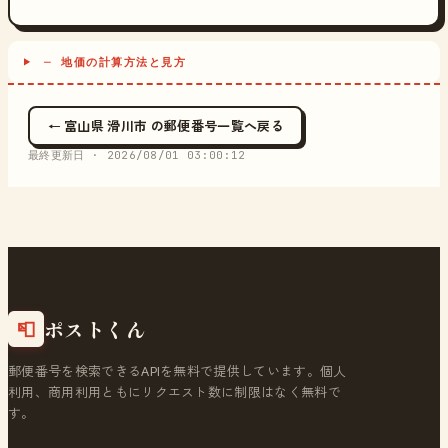
─ 地価の計算方法と見方
← 富山県 滑川市 の郵便番号一覧へ戻る
最終更新日 ·
2026/08/01 03:00:12
ポストくん
📮
郵便番号を検索できるAPIを無料で提供しています。個人
利用、商用利用ともにリクエスト数に制限はなく無料で
す。