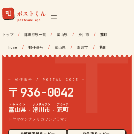
ポストくん
📮
トップ
都道府県一覧
富山県
滑川市
荒町
home
/
郵便番号
/
富山県
/
滑川市
/
荒町
— 郵便番号 / POSTAL CODE —
〒936-0042
トヤマケン
ナメリカワシ
アラマチ
富山県
滑川市
荒町
·
·
トヤマケンナメリカワシアラマチ
⧉ 郵便番号をコピー
⧉ 住所をコピー