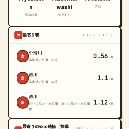
n
washi
町域
都道府県
市区町村
最寄り駅
⚑
NEAREST STATIONS
中滑川
0.56
富
km
富山地方鉄道 · 本線
滑川
1.1
富
km
富山地方鉄道 · 本線
滑川
1.12
あ
km
あいの風とやま鉄道 · あいの風とやま鉄道
線
最寄りの公示地価（標準
LAND PRICE · 2025 公