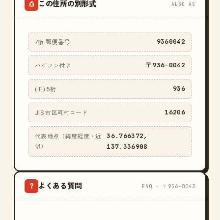
この住所の別形式
⎙
ALSO AS
9360042
7桁 郵便番号
〒936-0042
ハイフン付き
936
(旧) 5桁
16206
JIS 市区町村コード
36.766372,
代表地点（緯度経度・近
137.336908
似）
よくある質問
?
FAQ · 〒936-0042