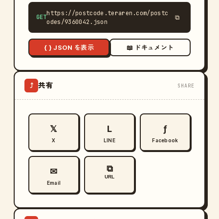
https://postcode.teraren.com/postc
GET
⧉
odes/9360042.json
{ } JSON を表示
📖 ドキュメント
共有
⤴
SHARE
𝕏
L
ƒ
X
LINE
Facebook
⧉
✉
URL
Email