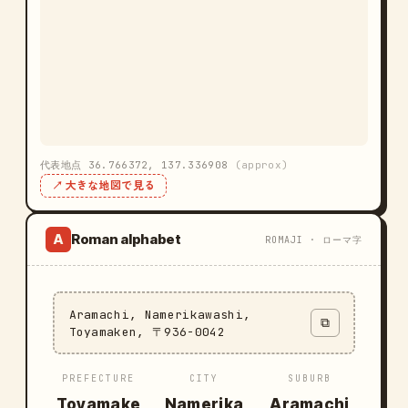
代表地点 36.766372, 137.336908
(approx)
↗ 大きな地図で見る
Roman alphabet
A
ROMAJI · ローマ字
Aramachi, Namerikawashi,
⧉
Toyamaken, 〒936-0042
PREFECTURE
CITY
SUBURB
Toyamake
Namerika
Aramachi