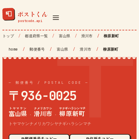
ポストくん
📮
トップ
都道府県一覧
富山県
滑川市
柳原新町
home
/
郵便番号
/
富山県
/
滑川市
/
柳原新町
— 郵便番号 / POSTAL CODE —
〒936-0025
トヤマケン
ナメリカワシ
ヤナギハラシンマチ
富山県
滑川市
柳原新町
·
·
トヤマケンナメリカワシヤナギハラシンマチ
⧉ 郵便番号をコピー
⧉ 住所をコピー