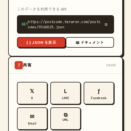
このデータを利用できる API:
https://postcode.teraren.com/postc
GET
⧉
odes/9360025.json
{ } JSON を表示
📖 ドキュメント
共有
⤴
SHARE
𝕏
L
ƒ
X
LINE
Facebook
⧉
✉
URL
Email