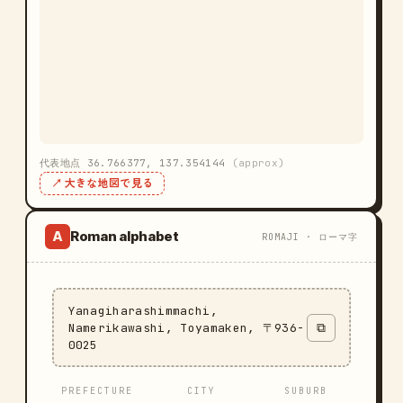
代表地点 36.766377, 137.354144
(approx)
↗ 大きな地図で見る
Roman alphabet
A
ROMAJI · ローマ字
Yanagiharashimmachi,
Namerikawashi, Toyamaken, 〒936-
⧉
0025
PREFECTURE
CITY
SUBURB