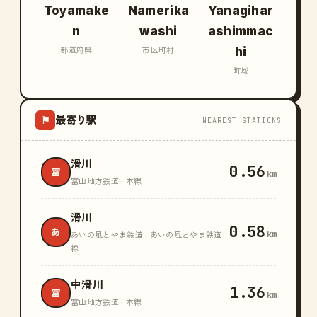
Toyamake
Namerika
Yanagihar
n
washi
ashimmac
hi
都道府県
市区町村
町域
最寄り駅
⚑
NEAREST STATIONS
滑川
0.56
富
km
富山地方鉄道 · 本線
滑川
0.58
あ
km
あいの風とやま鉄道 · あいの風とやま鉄道
線
中滑川
1.36
富
km
富山地方鉄道 · 本線