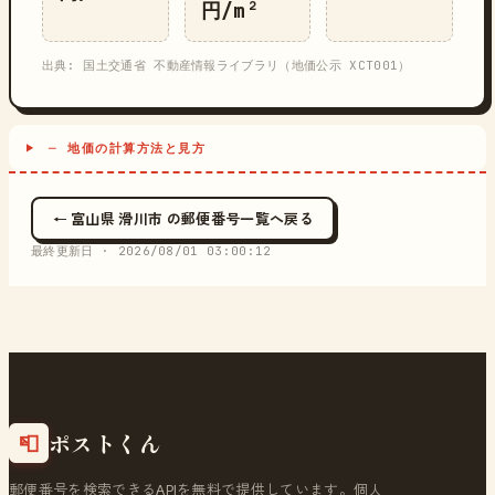
円/m²
出典: 国土交通省 不動産情報ライブラリ（地価公示 XCT001）
─ 地価の計算方法と見方
← 富山県 滑川市 の郵便番号一覧へ戻る
最終更新日 ·
2026/08/01 03:00:12
ポストくん
📮
郵便番号を検索できるAPIを無料で提供しています。個人