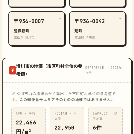
→
→
〒936-0007
〒936-0042
荒俣新町
荒町
富山県 滑川市
富山県 滑川市
滑川市の地価（市区町村全体の参
REFERENCE · 2025年
¥
公示
考値）
※ 滑川市内の標準地から算出した市区町村単位の参考値で
す。
この郵便番号エリアそのものの地価ではありません
。
AVG · 平均
MEDIAN · 中
SAMPLES · 標
央値
準地数
22,466
22,950
6件
円/m²