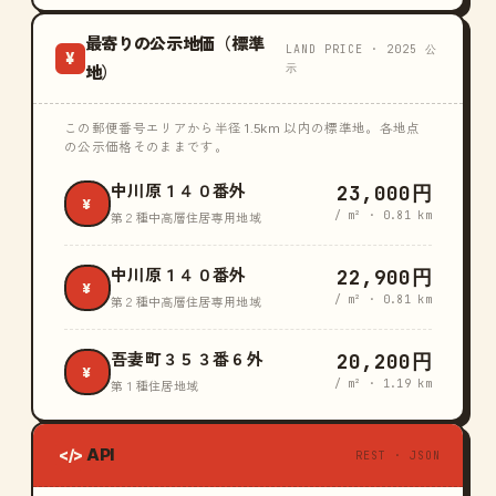
最寄りの公示地価（標準
LAND PRICE · 2025 公
¥
示
地）
この郵便番号エリアから半径 1.5km 以内の標準地。各地点
の公示価格そのままです。
23,000円
中川原１４０番外
¥
/ m² · 0.81 km
第２種中高層住居専用地域
22,900円
中川原１４０番外
¥
/ m² · 0.81 km
第２種中高層住居専用地域
20,200円
吾妻町３５３番６外
¥
/ m² · 1.19 km
第１種住居地域
API
</>
REST · JSON