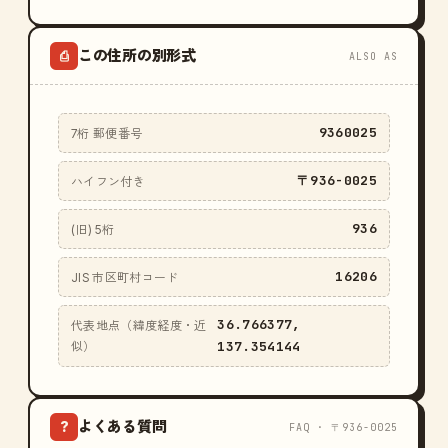
この住所の別形式
⎙
ALSO AS
9360025
7桁 郵便番号
〒936-0025
ハイフン付き
936
(旧) 5桁
16206
JIS 市区町村コード
36.766377,
代表地点（緯度経度・近
137.354144
似）
よくある質問
?
FAQ · 〒936-0025