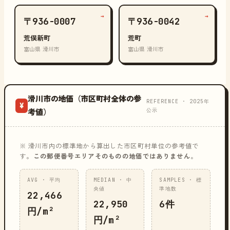
→
→
〒936-0007
〒936-0042
荒俣新町
荒町
富山県 滑川市
富山県 滑川市
滑川市の地価（市区町村全体の参
REFERENCE · 2025年
¥
公示
考値）
※ 滑川市内の標準地から算出した市区町村単位の参考値で
す。
この郵便番号エリアそのものの地価ではありません
。
AVG · 平均
MEDIAN · 中
SAMPLES · 標
央値
準地数
22,466
22,950
6件
円/m²
円/m²