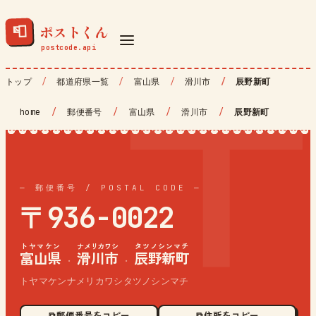
ポストくん
📮
トップ
都道府県一覧
富山県
滑川市
辰野新町
home
/
郵便番号
/
富山県
/
滑川市
/
辰野新町
— 郵便番号 / POSTAL CODE —
〒936-0022
トヤマケン
ナメリカワシ
タツノシンマチ
富山県
滑川市
辰野新町
·
·
トヤマケンナメリカワシタツノシンマチ
⧉ 郵便番号をコピー
⧉ 住所をコピー