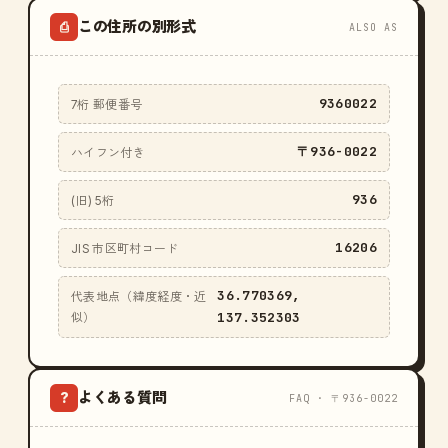
この住所の別形式
⎙
ALSO AS
9360022
7桁 郵便番号
〒936-0022
ハイフン付き
936
(旧) 5桁
16206
JIS 市区町村コード
36.770369,
代表地点（緯度経度・近
137.352303
似）
よくある質問
?
FAQ · 〒936-0022