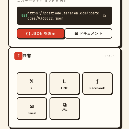
このデータを利用できる API:
https://postcode.teraren.com/postc
GET
⧉
odes/9360022.json
{ } JSON を表示
📖 ドキュメント
共有
⤴
SHARE
𝕏
L
ƒ
X
LINE
Facebook
⧉
✉
URL
Email