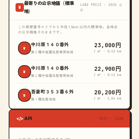
最寄りの公示地価（標準
LAND PRICE · 2025 公
¥
示
地）
この郵便番号エリアから半径 1.5km 以内の標準地。各地点
の公示価格そのままです。
23,000円
中川原１４０番外
¥
/ m² · 0.42 km
第２種中高層住居専用地域
22,900円
中川原１４０番外
¥
/ m² · 0.42 km
第２種中高層住居専用地域
20,200円
吾妻町３５３番６外
¥
/ m² · 1.04 km
第１種住居地域
API
</>
REST · JSON