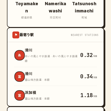
Toyamake
Namerika
Tatsunosh
n
washi
immachi
都道府県
市区町村
町域
最寄り駅
⚑
NEAREST STATIONS
滑川
0.32
あ
km
あいの風とやま鉄道 · あいの風とやま鉄道
線
滑川
0.34
富
km
富山地方鉄道 · 本線
浜加積
1.18
富
km
富山地方鉄道 · 本線