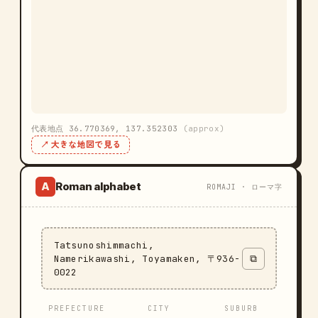
代表地点 36.770369, 137.352303
(approx)
↗ 大きな地図で見る
Roman alphabet
A
ROMAJI · ローマ字
Tatsunoshimmachi,
Namerikawashi, Toyamaken, 〒936-
⧉
0022
PREFECTURE
CITY
SUBURB