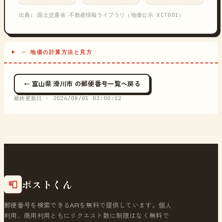
出典: 国土交通省 不動産情報ライブラリ（地価公示 XCT001）
─ 地価の計算方法と見方
← 富山県 滑川市 の郵便番号一覧へ戻る
最終更新日 ·
2026/08/01 03:00:12
ポストくん
📮
郵便番号を検索できるAPIを無料で提供しています。個人
利用、商用利用ともにリクエスト数に制限はなく無料で