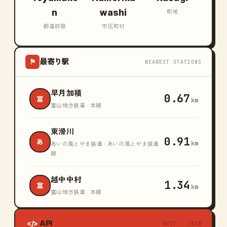
n
washi
町域
都道府県
市区町村
最寄り駅
⚑
NEAREST STATIONS
早月加積
0.67
富
km
富山地方鉄道 · 本線
東滑川
0.91
あ
km
あいの風とやま鉄道 · あいの風とやま鉄道
線
越中中村
1.34
富
km
富山地方鉄道 · 本線
API
</>
REST · JSON