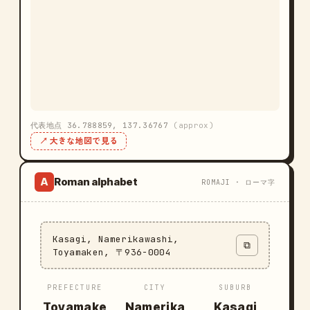
代表地点 36.788859, 137.36767
(approx)
↗ 大きな地図で見る
Roman alphabet
A
ROMAJI · ローマ字
Kasagi, Namerikawashi,
⧉
Toyamaken, 〒936-0004
PREFECTURE
CITY
SUBURB
Toyamake
Namerika
Kasagi