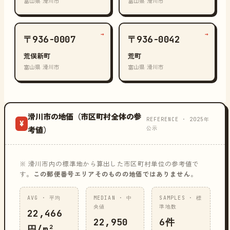
富山県 滑川市
富山県 滑川市
→
→
〒936-0007
〒936-0042
荒俣新町
荒町
富山県 滑川市
富山県 滑川市
滑川市の地価（市区町村全体の参
REFERENCE · 2025年
¥
公示
考値）
※ 滑川市内の標準地から算出した市区町村単位の参考値で
す。
この郵便番号エリアそのものの地価ではありません
。
AVG · 平均
MEDIAN · 中
SAMPLES · 標
央値
準地数
22,466
22,950
6件
円/m²