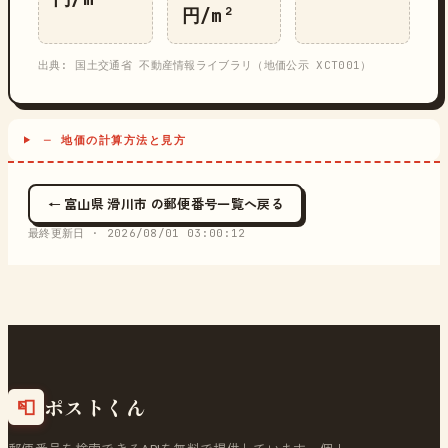
円/m²
出典: 国土交通省 不動産情報ライブラリ（地価公示 XCT001）
─ 地価の計算方法と見方
← 富山県 滑川市 の郵便番号一覧へ戻る
最終更新日 ·
2026/08/01 03:00:12
ポストくん
📮