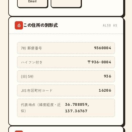
Email
この住所の別形式
⎙
ALSO AS
9360004
7桁 郵便番号
〒936-0004
ハイフン付き
936
(旧) 5桁
16206
JIS 市区町村コード
36.788859,
代表地点（緯度経度・近
137.36767
似）