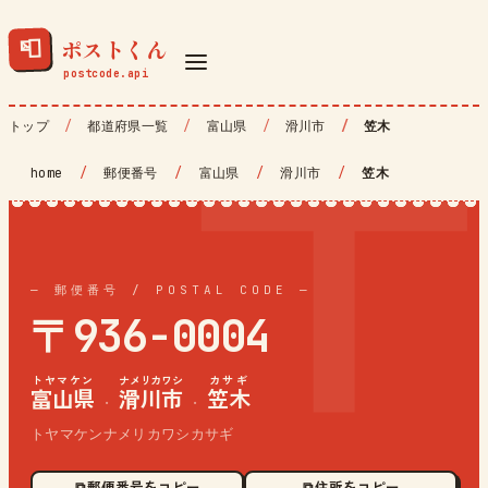
ポストくん
📮
トップ
都道府県一覧
富山県
滑川市
笠木
home
/
郵便番号
/
富山県
/
滑川市
/
笠木
— 郵便番号 / POSTAL CODE —
〒936-0004
トヤマケン
ナメリカワシ
カサギ
富山県
滑川市
笠木
·
·
トヤマケンナメリカワシカサギ
⧉ 郵便番号をコピー
⧉ 住所をコピー