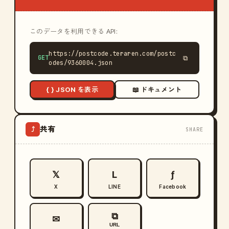
このデータを利用できる API:
https://postcode.teraren.com/postc
GET
⧉
odes/9360004.json
{ } JSON を表示
📖 ドキュメント
共有
⤴
SHARE
𝕏
L
ƒ
X
LINE
Facebook
⧉
✉
URL