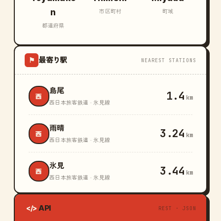
n
市区町村
町域
都道府県
最寄り駅
⚑
NEAREST STATIONS
島尾
1.4
西
km
西日本旅客鉄道 · 氷見線
雨晴
3.24
西
km
西日本旅客鉄道 · 氷見線
氷見
3.44
西
km
西日本旅客鉄道 · 氷見線
API
</>
REST · JSON