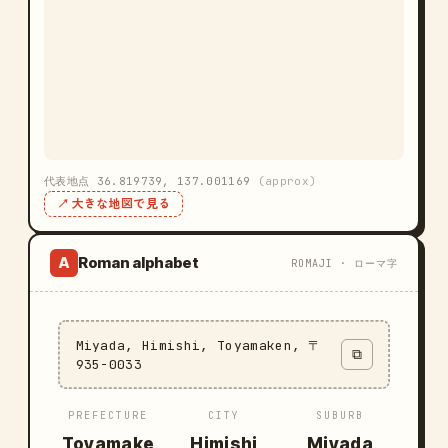
代表地点 36.819739, 137.001169
(approx)
↗ 大きな地図で見る
Roman alphabet
A
ROMAJI · ローマ字
Miyada, Himishi, Toyamaken, 〒
⧉
935-0033
PREFECTURE
CITY
SUBURB
Toyamake
Himishi
Miyada