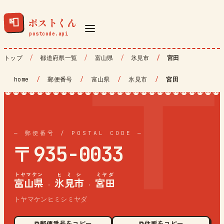
ポストくん
📮
トップ
都道府県一覧
富山県
氷見市
宮田
home
/
郵便番号
/
富山県
/
氷見市
/
宮田
— 郵便番号 / POSTAL CODE —
〒935-0033
トヤマケン
ヒミシ
ミヤダ
富山県
氷見市
宮田
·
·
トヤマケンヒミシミヤダ
⧉ 郵便番号をコピー
⧉ 住所をコピー