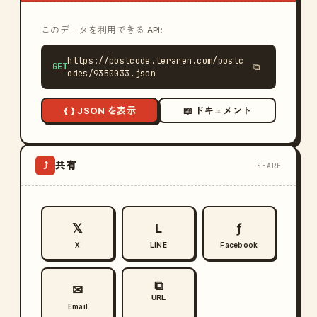
このデータを利用できる API:
https://postcode.teraren.com/postc
GET
⧉
odes/9350033.json
{ } JSON を表示
📖 ドキュメント
共有
⤴
SHARE
𝕏
L
ƒ
X
LINE
Facebook
⧉
✉
URL
Email