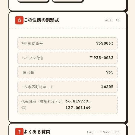
この住所の別形式
⎙
ALSO AS
9350033
7桁 郵便番号
〒935-0033
ハイフン付き
935
(旧) 5桁
16205
JIS 市区町村コード
36.819739,
代表地点（緯度経度・近
137.001169
似）
よくある質問
?
FAQ · 〒935-0033