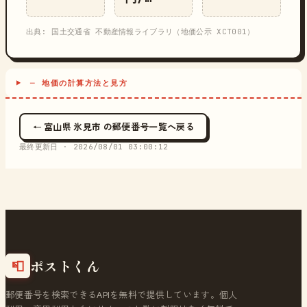
出典: 国土交通省 不動産情報ライブラリ（地価公示 XCT001）
─ 地価の計算方法と見方
← 富山県 氷見市 の郵便番号一覧へ戻る
最終更新日 ·
2026/08/01 03:00:12
ポストくん
📮
郵便番号を検索できるAPIを無料で提供しています。個人