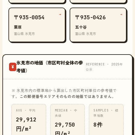
→
→
〒935-0054
〒935-0426
粟原
五十谷
富山県 氷見市
富山県 氷見市
氷見市の地価（市区町村全体の参
REFERENCE · 2025年
¥
公示
考値）
※ 氷見市内の標準地から算出した市区町村単位の参考値で
す。
この郵便番号エリアそのものの地価ではありません
。
AVG · 平均
MEDIAN · 中
SAMPLES · 標
央値
準地数
29,912
29,750
8件
円/m²
円/m²