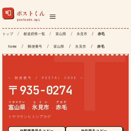
ポストくん
📮
トップ
都道府県一覧
富山県
氷見市
赤毛
home
/
郵便番号
/
富山県
/
氷見市
/
赤毛
— 郵便番号 / POSTAL CODE —
〒935-0274
トヤマケン
ヒミシ
アカゲ
富山県
氷見市
赤毛
·
·
トヤマケンヒミシアカゲ
⧉ 郵便番号をコピー
⧉ 住所をコピー