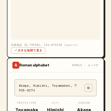
代表地点 36.795581, 136.879228
(approx)
↗ 大きな地図で見る
Roman alphabet
A
ROMAJI · ローマ字
Akage, Himishi, Toyamaken, 〒
⧉
935-0274
PREFECTURE
CITY
SUBURB
Toyamake
Himishi
Akage