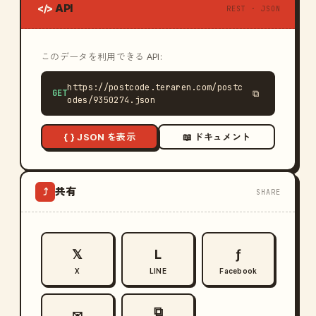
API
</>
REST · JSON
このデータを利用できる API:
https://postcode.teraren.com/postc
GET
⧉
odes/9350274.json
{ } JSON を表示
📖 ドキュメント
共有
⤴
SHARE
𝕏
L
ƒ
X
LINE
Facebook
⧉
✉