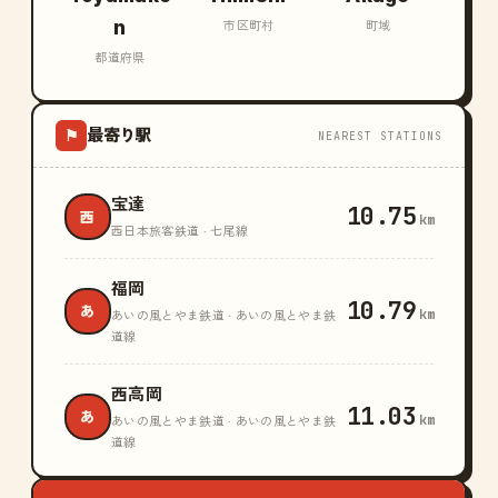
n
市区町村
町域
都道府県
最寄り駅
⚑
NEAREST STATIONS
宝達
10.75
西
km
西日本旅客鉄道 · 七尾線
福岡
10.79
あ
km
あいの風とやま鉄道 · あいの風とやま鉄
道線
西高岡
11.03
あ
km
あいの風とやま鉄道 · あいの風とやま鉄
道線