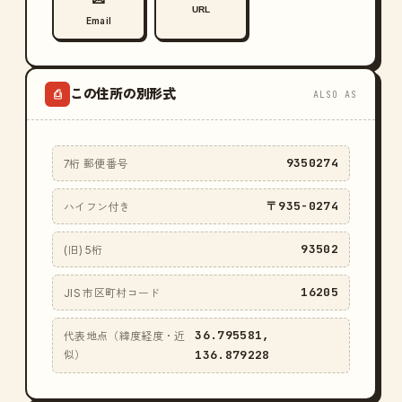
URL
Email
この住所の別形式
⎙
ALSO AS
9350274
7桁 郵便番号
〒935-0274
ハイフン付き
93502
(旧) 5桁
16205
JIS 市区町村コード
36.795581,
代表地点（緯度経度・近
136.879228
似）