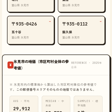
富山県 氷見市
富山県 氷見市
→
→
〒935-0426
〒935-0112
五十谷
飯久保
富山県 氷見市
富山県 氷見市
氷見市の地価（市区町村全体の参
REFERENCE · 2025年
¥
公示
考値）
※ 氷見市内の標準地から算出した市区町村単位の参考値で
す。
この郵便番号エリアそのものの地価ではありません
。
AVG · 平均
MEDIAN · 中
SAMPLES · 標
央値
準地数
29,912