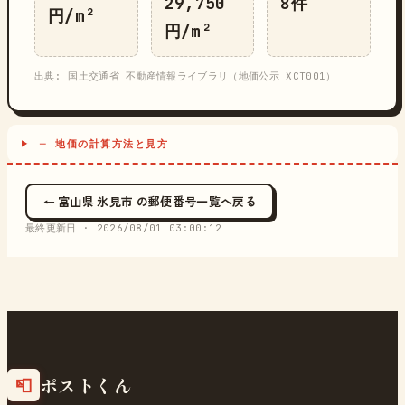
29,750
8件
円/m²
円/m²
出典: 国土交通省 不動産情報ライブラリ（地価公示 XCT001）
─ 地価の計算方法と見方
← 富山県 氷見市 の郵便番号一覧へ戻る
最終更新日 ·
2026/08/01 03:00:12
ポストくん
📮