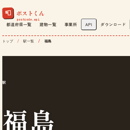
ポストくん
📮
都道府県一覧
建物一覧
事業所
API
ダウンロード
トップ
駅一覧
福島
駅
福島