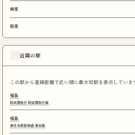
緯度
経度
近隣の駅
この駅から直線距離で近い順に最大10駅を表示してい
福島
阿武隈急行
阿武隈急行線
福島
東日本旅客鉄道
東北線