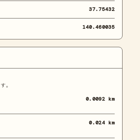
37.75432
140.460035
ます。
0.0092 km
0.024 km