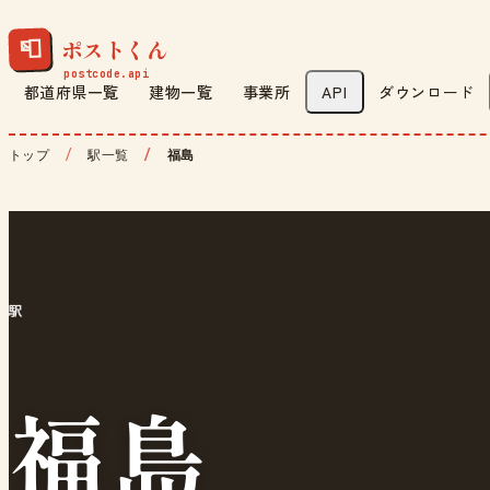
ポストくん
📮
都道府県一覧
建物一覧
事業所
API
ダウンロード
トップ
駅一覧
福島
駅
福島