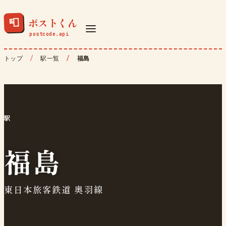
ポストくん
📮
トップ
駅一覧
福島
駅
福島
東日本旅客鉄道 奥羽線