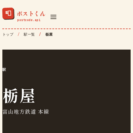
ポストくん
📮
トップ
駅一覧
栃屋
駅
栃屋
富山地方鉄道 本線