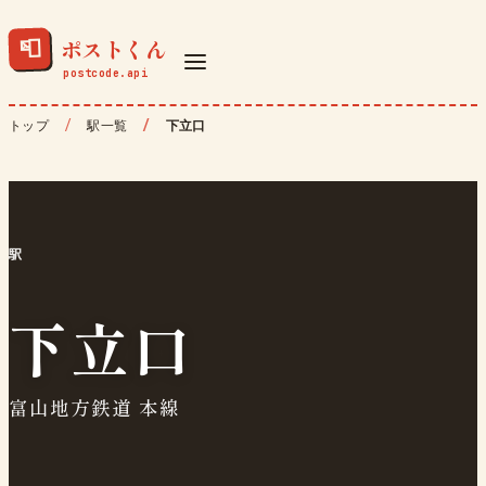
ポストくん
📮
トップ
駅一覧
下立口
駅
下立口
富山地方鉄道 本線