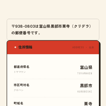
〒938-0803は富山県黒部市栗寺（クリデラ）
の郵便番号です。
住所情報
◉
ADDRESS · 住所
都道府県名
富山県
トヤマケン
TOYAMAKEN
市区町村名
黒部市
クロベシ
KUROBESHI
町域名
栗寺