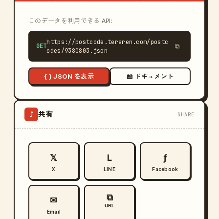
このデータを利用できる API:
https://postcode.teraren.com/postc
GET
⧉
odes/9380803.json
{ } JSON を表示
📖 ドキュメント
共有
⤴
SHARE
𝕏
L
ƒ
X
LINE
Facebook
⧉
✉
URL
Email