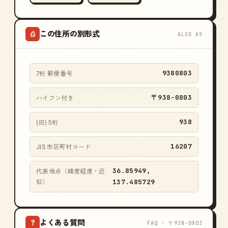
この住所の別形式
⎙
ALSO AS
9380803
7桁 郵便番号
〒938-0803
ハイフン付き
938
(旧) 5桁
16207
JIS 市区町村コード
36.85949,
代表地点（緯度経度・近
137.485729
似）
よくある質問
?
FAQ · 〒938-0803