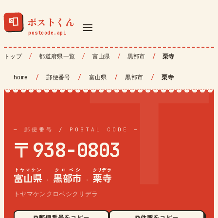
ポストくん
📮
トップ
都道府県一覧
富山県
黒部市
栗寺
home
/
郵便番号
/
富山県
/
黒部市
/
栗寺
— 郵便番号 / POSTAL CODE —
〒938-0803
トヤマケン
クロベシ
クリデラ
富山県
黒部市
栗寺
·
·
トヤマケンクロベシクリデラ
⧉ 郵便番号をコピー
⧉ 住所をコピー