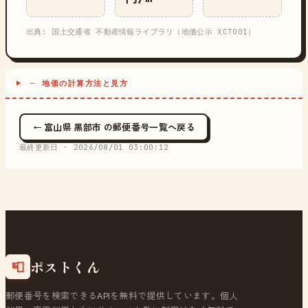
出典: 国土交通省 不動産情報ライブラリ（地価公示 XCT001）
─ 地価の計算方法と見方
← 富山県 黒部市 の郵便番号一覧へ戻る
最終更新日 ·
2026/08/01 03:00:12
ポストくん
📮
郵便番号を検索できるAPIを無料で提供しています。個人