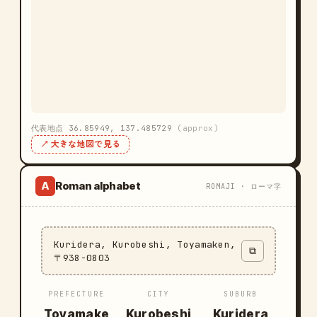
代表地点 36.85949, 137.485729
(approx)
↗ 大きな地図で見る
Roman alphabet
A
ROMAJI · ローマ字
Kuridera, Kurobeshi, Toyamaken,
⧉
〒938-0803
PREFECTURE
CITY
SUBURB
Toyamake
Kurobeshi
Kuridera