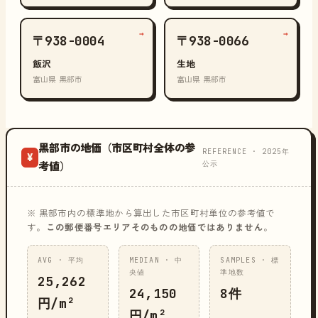
→
→
〒938-0004
〒938-0066
飯沢
生地
富山県 黒部市
富山県 黒部市
黒部市の地価（市区町村全体の参
REFERENCE · 2025年
¥
公示
考値）
※ 黒部市内の標準地から算出した市区町村単位の参考値で
す。
この郵便番号エリアそのものの地価ではありません
。
AVG · 平均
MEDIAN · 中
SAMPLES · 標
央値
準地数
25,262
24,150
8件
円/m²
円/m²