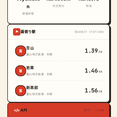
n
市区町村
町域
都道府県
最寄り駅
⚑
NEAREST STATIONS
舌山
1.39
富
km
富山地方鉄道 · 本線
若栗
1.46
富
km
富山地方鉄道 · 本線
新黒部
1.56
富
km
富山地方鉄道 · 本線
API
</>
REST · JSON