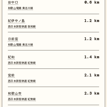
田中口
0.6 km
和歌山電鐵
貴志川線
紀伊中ノ島
1.2 km
西日本旅客鉄道
阪和線
日前宮
1.2 km
和歌山電鐵
貴志川線
紀和
1.4 km
西日本旅客鉄道
紀勢線
宮前
2.1 km
西日本旅客鉄道
紀勢線
和歌山市
2.3 km
西日本旅客鉄道
紀勢線