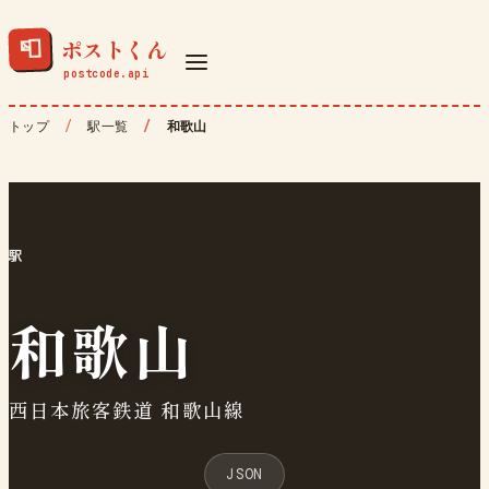
ポストくん
📮
トップ
駅一覧
和歌山
駅
和歌山
西日本旅客鉄道 和歌山線
JSON