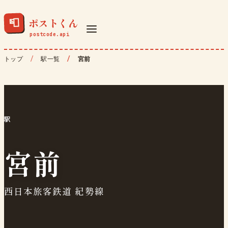
ポストくん
📮
トップ
駅一覧
宮前
駅
宮前
西日本旅客鉄道 紀勢線