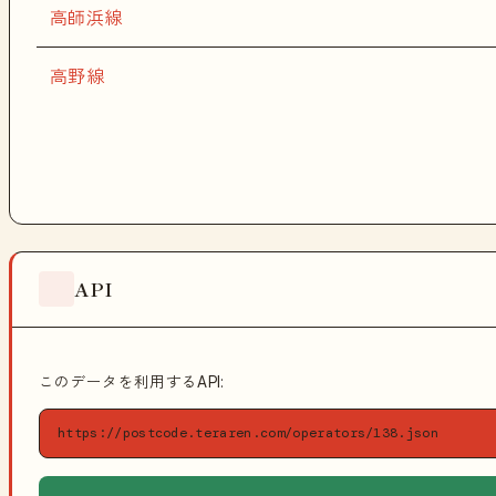
高師浜線
高野線
API
このデータを利用するAPI:
https://postcode.teraren.com/operators/138.json