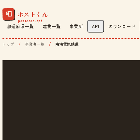
ポストくん
📮
都道府県一覧
建物一覧
事業所
API
ダウンロード
トップ
事業者一覧
南海電気鉄道