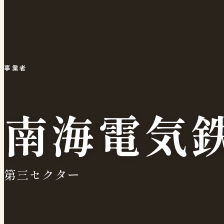
事業者
南海電気
第三セクター