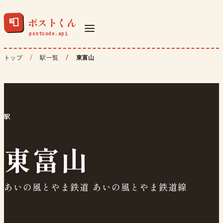
ポストくん
📮
トップ
駅一覧
東富山
駅
東富山
あいの風とやま鉄道 あいの風とやま鉄道線