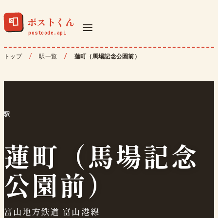
ポストくん
📮
トップ
駅一覧
蓮町（馬場記念公園前）
駅
蓮町（馬場記念
公園前）
富山地方鉄道 富山港線