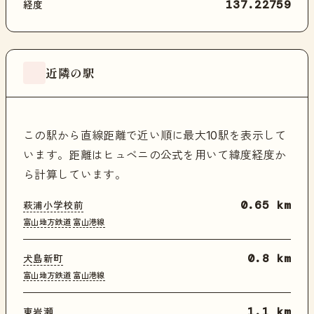
経度
137.22759
近隣の駅
この駅から直線距離で近い順に最大10駅を表示して
います。距離はヒュベニの公式を用いて緯度経度か
ら計算しています。
萩浦小学校前
0.65 km
富山地方鉄道
富山港線
犬島新町
0.8 km
富山地方鉄道
富山港線
東岩瀬
1.1 km