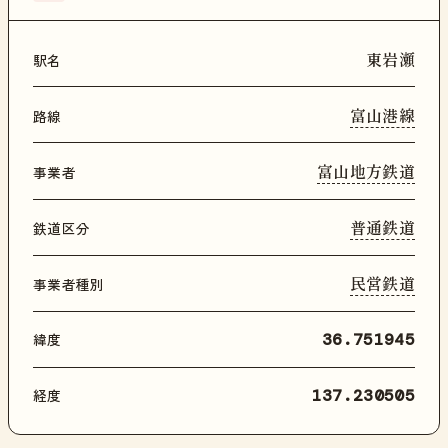
東岩瀬
駅名
富山港線
路線
富山地方鉄道
事業者
普通鉄道
鉄道区分
民営鉄道
事業者種別
緯度
36.751945
経度
137.230505