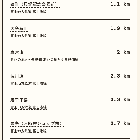
蓮町（馬場記念公園前）
1.1 km
富山地方鉄道
富山港線
犬島新町
1.9 km
富山地方鉄道
富山港線
東富山
2 km
あいの風とやま鉄道
あいの風とやま鉄道線
城川原
2.3 km
富山地方鉄道
富山港線
越中中島
3.3 km
富山地方鉄道
富山港線
粟島（大阪屋ショップ前）
3.7 km
富山地方鉄道
富山港線