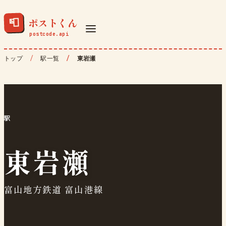
ポストくん
📮
トップ
駅一覧
東岩瀬
駅
東岩瀬
富山地方鉄道 富山港線