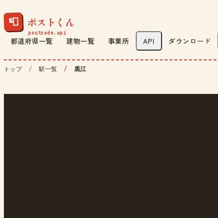
ポストくん
📮
都道府県一覧
建物一覧
事業所
API
ダウンロード
トップ
駅一覧
黒江