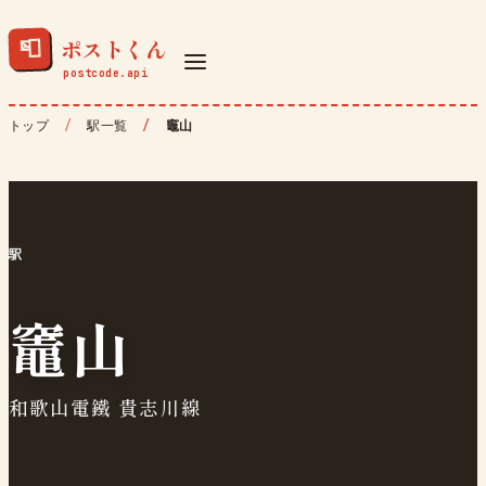
ポストくん
📮
トップ
駅一覧
竈山
駅
竈山
和歌山電鐵 貴志川線