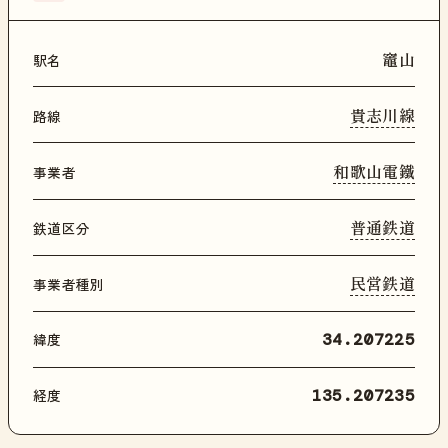
竈山
駅名
貴志川線
路線
和歌山電鐵
事業者
普通鉄道
鉄道区分
民営鉄道
事業者種別
緯度
34.207225
経度
135.207235