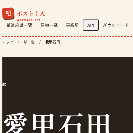
ポストくん
📮
都道府県一覧
建物一覧
事業所
API
ダウンロード
トップ
駅一覧
愛甲石田
駅
愛甲石田