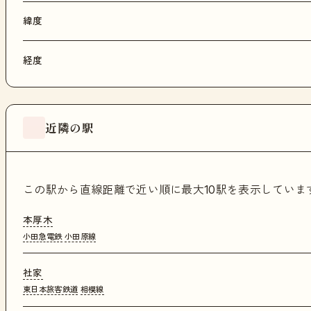
緯度
経度
近隣の駅
この駅から直線距離で近い順に最大10駅を表示してい
本厚木
小田急電鉄
小田原線
社家
東日本旅客鉄道
相模線