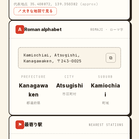
代表地点 35.408872, 139.350382
(approx)
↗ 大きな地図で見る
Roman alphabet
A
ROMAJI · ローマ字
Kamiochiai, Atsugishi,
⧉
Kanagawaken, 〒243-0025
PREFECTURE
CITY
SUBURB
Kanagawa
Atsugishi
Kamiochia
ken
i
市区町村
都道府県
町域
最寄り駅
⚑
NEAREST STATIONS