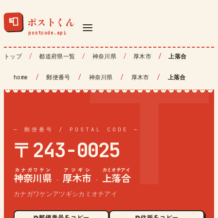
ポストくん
📮
トップ
都道府県一覧
神奈川県
厚木市
上落合
home
/
郵便番号
/
神奈川県
/
厚木市
/
上落合
— 郵便番号 / POSTAL CODE —
〒243-0025
カナガワケン
アツギシ
カミオチアイ
神奈川県
厚木市
上落合
·
·
カナガワケンアツギシカミオチアイ
⧉ 郵便番号をコピー
⧉ 住所をコピー