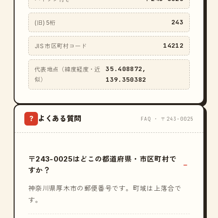
243
(旧) 5桁
14212
JIS 市区町村コード
35.408872,
代表地点（緯度経度・近
139.350382
似）
よくある質問
?
FAQ · 〒243-0025
〒243-0025はどこの都道府県・市区町村で
すか？
神奈川県厚木市の郵便番号です。町域は上落合で
す。