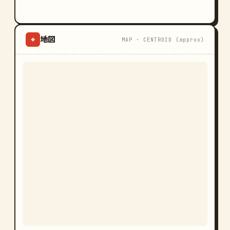
地図
⌖
MAP · CENTROID (approx)