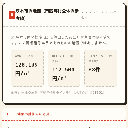
厚木市の地価（市区町村全体の参
REFERENCE · 2025年
¥
公示
考値）
※ 厚木市内の標準地から算出した市区町村単位の参考値で
す。
この郵便番号エリアそのものの地価ではありません
。
AVG · 平均
MEDIAN · 中
SAMPLES · 標
央値
準地数
128,139
112,500
68件
円/m²
円/m²
出典: 国土交通省 不動産情報ライブラリ（地価公示 XCT001）
─ 地価の計算方法と見方