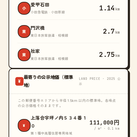
愛甲石田
1.14
小
km
小田急電鉄 · 小田原線
門沢橋
2.7
東
km
東日本旅客鉄道 · 相模線
社家
2.75
東
km
東日本旅客鉄道 · 相模線
最寄りの公示地価（標準
LAND PRICE · 2025 公
¥
示
地）
この郵便番号エリアから半径 1.5km 以内の標準地。各地点
の公示価格そのままです。
上落合字坪ノ内５３４番１
111,000円
¥
０
/ m² · 0.1 km
第１種中高層住居専用地域