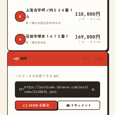
上落合字坪ノ内５３４番１
110,000円
¥
０
/ m² · 0.1 km
第１種中高層住居専用地域
169,000円
石田字塚本１４７５番７
¥
/ m² · 0.8 km
第１種住居地域
API
</>
REST · JSON
このデータを利用できる API:
https://postcode.teraren.com/postc
GET
⧉
odes/2430025.json
{ } JSON を表示
📖 ドキュメント