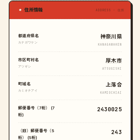
住所情報
◉
ADDRESS · 住所
都道府県名
神奈川県
カナガワケン
KANAGAWAKEN
市区町村名
厚木市
アツギシ
ATSUGISHI
町域名
上落合
カミオチアイ
KAMIOCHIAI
郵便番号（7桁） (7
2430025
桁)
（旧）郵便番号（5
243
桁） (5桁)