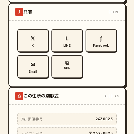
共有
⤴
SHARE
𝕏
L
ƒ
X
LINE
Facebook
⧉
✉
URL
Email
この住所の別形式
⎙
ALSO AS
2430025
7桁 郵便番号
〒243-0025
ハイフン付き