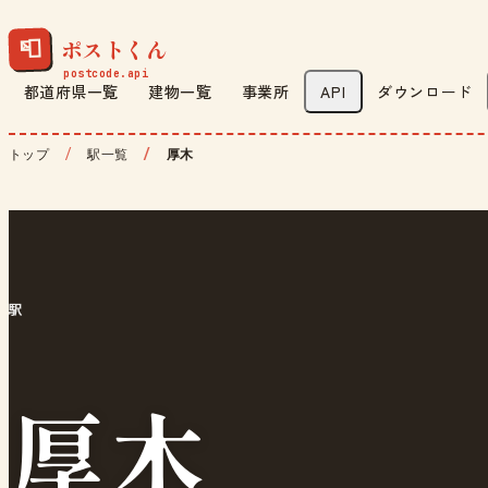
ポストくん
📮
都道府県一覧
建物一覧
事業所
API
ダウンロード
トップ
駅一覧
厚木
駅
厚木