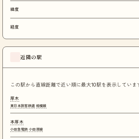
緯度
経度
近隣の駅
この駅から直線距離で近い順に最大10駅を表示してい
厚木
東日本旅客鉄道
相模線
本厚木
小田急電鉄
小田原線