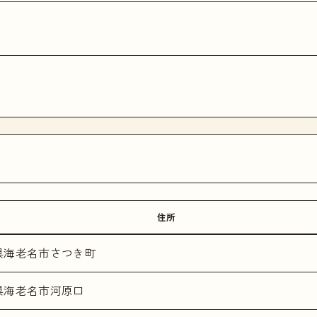
住所
県海老名市さつき町
県海老名市河原口