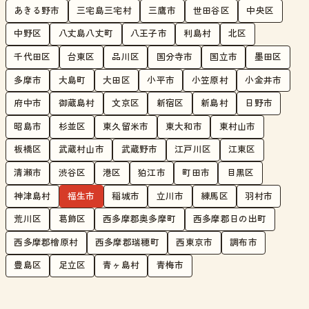
あきる野市
三宅島三宅村
三鷹市
世田谷区
中央区
中野区
八丈島八丈町
八王子市
利島村
北区
千代田区
台東区
品川区
国分寺市
国立市
墨田区
多摩市
大島町
大田区
小平市
小笠原村
小金井市
府中市
御蔵島村
文京区
新宿区
新島村
日野市
昭島市
杉並区
東久留米市
東大和市
東村山市
板橋区
武蔵村山市
武蔵野市
江戸川区
江東区
清瀬市
渋谷区
港区
狛江市
町田市
目黒区
神津島村
福生市
稲城市
立川市
練馬区
羽村市
荒川区
葛飾区
西多摩郡奥多摩町
西多摩郡日の出町
西多摩郡檜原村
西多摩郡瑞穂町
西東京市
調布市
豊島区
足立区
青ヶ島村
青梅市