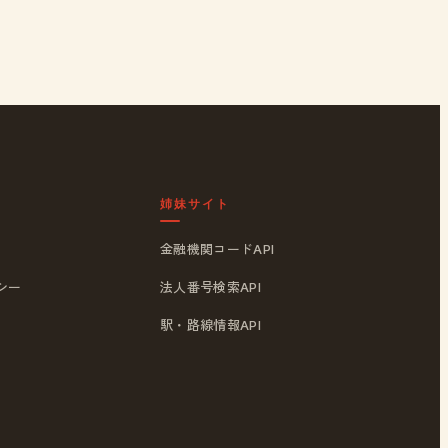
姉妹サイト
金融機関コードAPI
シー
法人番号検索API
駅・路線情報API