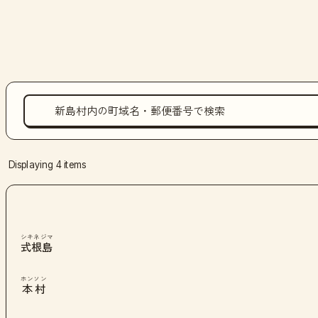
Displaying 4 items
シキネジマ
式根島
ホンソン
本村