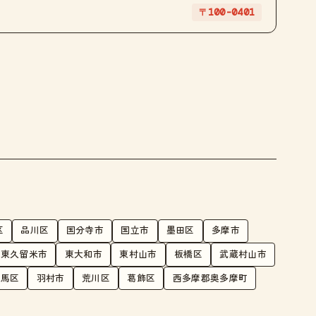
〒100-0401
区
品川区
国分寺市
国立市
墨田区
多摩市
東久留米市
東大和市
東村山市
板橋区
武蔵村山市
練馬区
羽村市
荒川区
葛飾区
西多摩郡奥多摩町