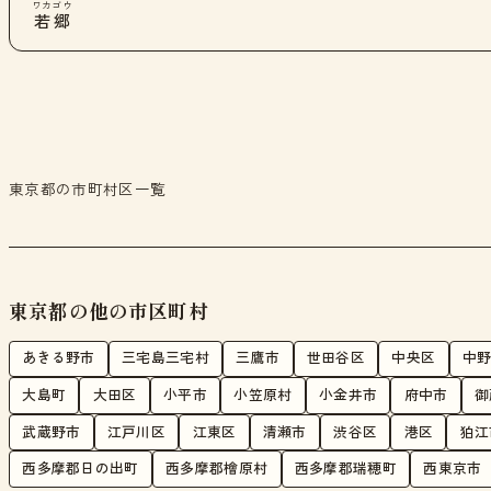
ワカゴウ
若郷
東京都の市町村区一覧
東京都の他の市区町村
あきる野市
三宅島三宅村
三鷹市
世田谷区
中央区
中
大島町
大田区
小平市
小笠原村
小金井市
府中市
御
武蔵野市
江戸川区
江東区
清瀬市
渋谷区
港区
狛江
西多摩郡日の出町
西多摩郡檜原村
西多摩郡瑞穂町
西東京市