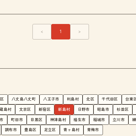
<
1
>
野区
八丈島八丈町
八王子市
利島村
北区
千代田区
台東
蔵島村
文京区
新宿区
新島村
日野市
昭島市
杉並区
市
町田市
目黒区
神津島村
福生市
稲城市
立川市
調布市
豊島区
足立区
青ヶ島村
青梅市