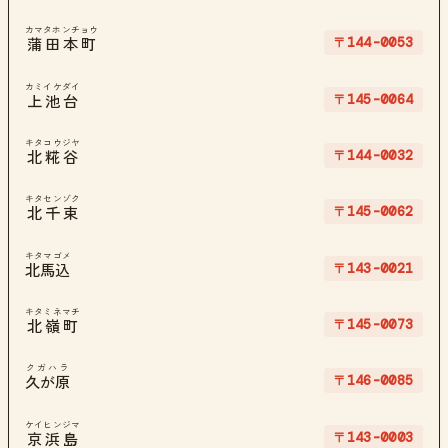
カマタホンチョウ
〒144-0053
蒲田本町
カミイケダイ
〒145-0064
上池台
キタコウジヤ
〒144-0032
北糀谷
キタセンゾク
〒145-0062
北千束
キタマゴメ
〒143-0021
北馬込
キタミネマチ
〒145-0073
北嶺町
クガハラ
〒146-0085
久が原
ケイヒンジマ
〒143-0003
京浜島