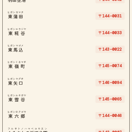
羽田空港
ヒガシカマタ
〒144-0031
東蒲田
ヒガシコウジヤ
〒144-0033
東糀谷
ヒガシマゴメ
〒143-0022
東馬込
ヒガシミネマチ
〒145-0074
東嶺町
ヒガシヤグチ
〒146-0094
東矢口
ヒガシユキガヤ
〒145-0065
東雪谷
ヒガシロクゴウ
〒144-0046
東六郷
フルサトノハマベコウエン