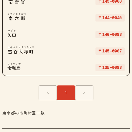
〒145-0066
南雪谷
ミナミロクゴウ
〒144-0045
南六郷
ヤグチ
〒146-0093
矢口
ユキガヤオオツカマチ
〒145-0067
雪谷大塚町
レイワジマ
〒135-0093
令和島
<
1
>
東京都の市町村区一覧