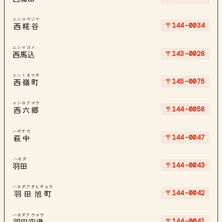
ニシコウジヤ
〒144-0034
西糀谷
ニシマゴメ
〒143-0026
西馬込
ニシミネマチ
〒145-0075
西嶺町
ニシロクゴウ
〒144-0056
西六郷
ハギナカ
〒144-0047
萩中
ハネダ
〒144-0043
羽田
ハネダアサヒチョウ
〒144-0042
羽田旭町
ハネダクウコウ
〒144-0041