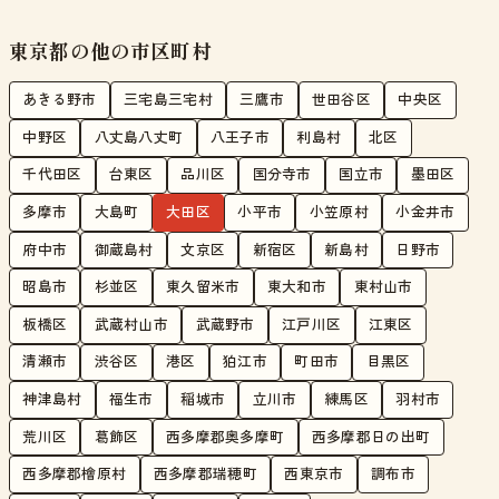
東京都の他の市区町村
あきる野市
三宅島三宅村
三鷹市
世田谷区
中央区
中野区
八丈島八丈町
八王子市
利島村
北区
千代田区
台東区
品川区
国分寺市
国立市
墨田区
多摩市
大島町
大田区
小平市
小笠原村
小金井市
府中市
御蔵島村
文京区
新宿区
新島村
日野市
昭島市
杉並区
東久留米市
東大和市
東村山市
板橋区
武蔵村山市
武蔵野市
江戸川区
江東区
清瀬市
渋谷区
港区
狛江市
町田市
目黒区
神津島村
福生市
稲城市
立川市
練馬区
羽村市
荒川区
葛飾区
西多摩郡奥多摩町
西多摩郡日の出町
西多摩郡檜原村
西多摩郡瑞穂町
西東京市
調布市