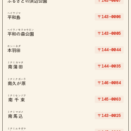
〒143-0007
ふるさとの浜辺公園
ヘイワジマ
〒143-0006
平和島
ヘイワノモリコウエン
〒143-0005
平和の森公園
ホンハネダ
〒144-0044
本羽田
ミナミカマタ
〒144-0035
南蒲田
ミナミクガハラ
〒146-0084
南久が原
ミナミセンゾク
〒145-0063
南千束
ミナミマゴメ
〒143-0025
南馬込
ミナミユキガヤ