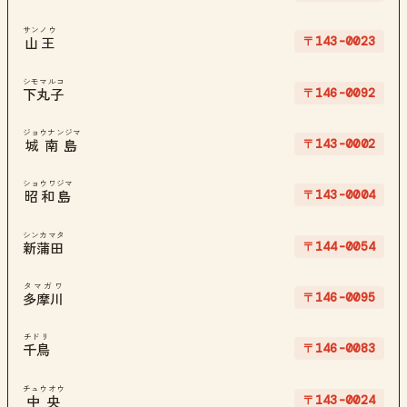
サンノウ
〒143-0023
山王
シモマルコ
〒146-0092
下丸子
ジョウナンジマ
〒143-0002
城南島
ショウワジマ
〒143-0004
昭和島
シンカマタ
〒144-0054
新蒲田
タマガワ
〒146-0095
多摩川
チドリ
〒146-0083
千鳥
チュウオウ
〒143-0024
中央