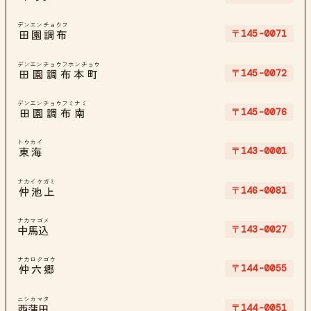
デンエンチョウフ
〒145-0071
田園調布
デンエンチョウフホンチョウ
〒145-0072
田園調布本町
デンエンチョウフミナミ
〒145-0076
田園調布南
トウカイ
〒143-0001
東海
ナカイケガミ
〒146-0081
仲池上
ナカマゴメ
〒143-0027
中馬込
ナカロクゴウ
〒144-0055
仲六郷
ニシカマタ
〒144-0051
西蒲田