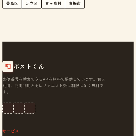
豊島区
足立区
青ヶ島村
青梅市
ポストくん
📮
郵便番号を検索できるAPIを無料で提供しています。個人
利用、商用利用ともにリクエスト数に制限はなく無料で
す。
サービス