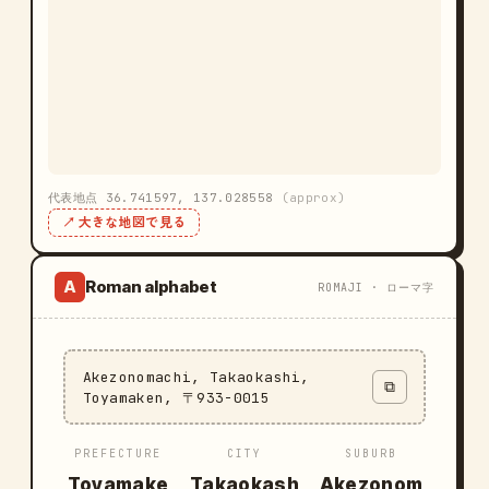
代表地点 36.741597, 137.028558
(approx)
↗ 大きな地図で見る
Roman alphabet
A
ROMAJI · ローマ字
Akezonomachi, Takaokashi,
⧉
Toyamaken, 〒933-0015
PREFECTURE
CITY
SUBURB
Toyamake
Takaokash
Akezonom