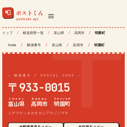
ポストくん
📮
トップ
都道府県一覧
富山県
高岡市
明園町
home
/
郵便番号
/
富山県
/
高岡市
/
明園町
— 郵便番号 / POSTAL CODE —
〒933-0015
トヤマケン
タカオカシ
アケゾノマチ
富山県
高岡市
明園町
·
·
トヤマケンタカオカシアケゾノマチ
⧉ 郵便番号をコピー
⧉ 住所をコピー