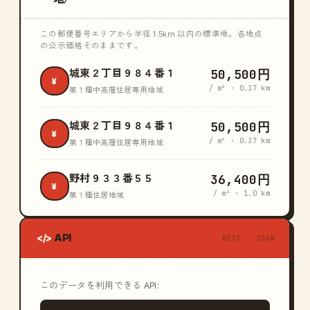
この郵便番号エリアから半径 1.5km 以内の標準地。各地点
の公示価格そのままです。
50,500円
城東２丁目９８４番１
¥
/ m² · 0.37 km
第１種中高層住居専用地域
50,500円
城東２丁目９８４番１
¥
/ m² · 0.37 km
第１種中高層住居専用地域
36,400円
野村９３３番５５
¥
/ m² · 1.0 km
第１種住居地域
API
</>
REST · JSON
このデータを利用できる API: