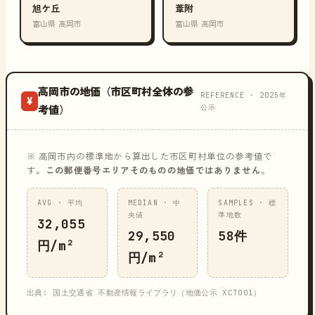
旭ケ丘
葦附
富山県 高岡市
富山県 高岡市
高岡市の地価（市区町村全体の参
REFERENCE · 2025年
¥
公示
考値）
※ 高岡市内の標準地から算出した市区町村単位の参考値で
す。
この郵便番号エリアそのものの地価ではありません
。
AVG · 平均
MEDIAN · 中
SAMPLES · 標
央値
準地数
32,055
29,550
58件
円/m²
円/m²
出典: 国土交通省 不動産情報ライブラリ（地価公示 XCT001）