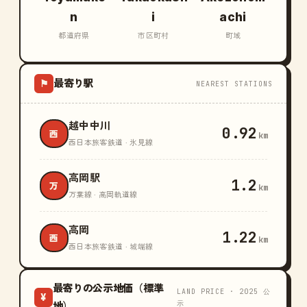
n
i
achi
都道府県
市区町村
町域
最寄り駅
⚑
NEAREST STATIONS
越中中川
0.92
西
km
西日本旅客鉄道 · 氷見線
高岡駅
1.2
万
km
万葉線 · 高岡軌道線
高岡
1.22
西
km
西日本旅客鉄道 · 城端線
最寄りの公示地価（標準
LAND PRICE · 2025 公
¥
示
地）