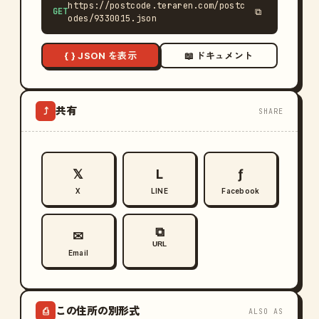
https://postcode.teraren.com/postc
GET
⧉
odes/9330015.json
{ } JSON を表示
📖 ドキュメント
共有
⤴
SHARE
𝕏
L
ƒ
X
LINE
Facebook
⧉
✉
URL
Email
この住所の別形式
⎙
ALSO AS