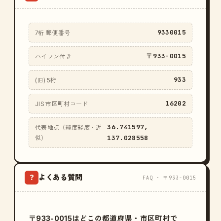
9330015
7桁 郵便番号
〒933-0015
ハイフン付き
933
(旧) 5桁
16202
JIS 市区町村コード
36.741597,
代表地点（緯度経度・近
137.028558
似）
よくある質問
?
FAQ · 〒933-0015
〒933-0015はどこの都道府県・市区町村で