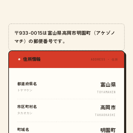
〒933-0015は富山県高岡市明園町（アケゾノ
マチ）の郵便番号です。
住所情報
◉
ADDRESS · 住所
都道府県名
富山県
トヤマケン
TOYAMAKEN
市区町村名
高岡市
タカオカシ
TAKAOKASHI
町域名
明園町