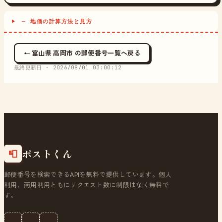
─ 地価の計算方法と見方
← 富山県 高岡市 の郵便番号一覧へ戻る
最終更新日 ·
2026/08/01 03:00:12
ポストくん
📮
郵便番号を検索できるAPIを無料で提供しています。個人
利用、商用利用ともにリクエスト数に制限はなく無料で
す。