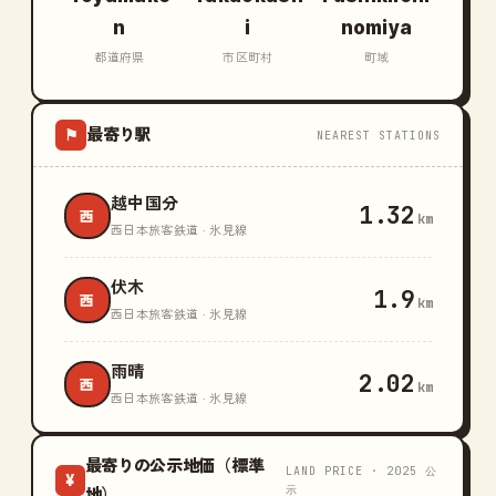
n
i
nomiya
都道府県
市区町村
町域
最寄り駅
⚑
NEAREST STATIONS
越中国分
1.32
西
km
西日本旅客鉄道 · 氷見線
伏木
1.9
西
km
西日本旅客鉄道 · 氷見線
雨晴
2.02
西
km
西日本旅客鉄道 · 氷見線
最寄りの公示地価（標準
LAND PRICE · 2025 公
¥
示
地）