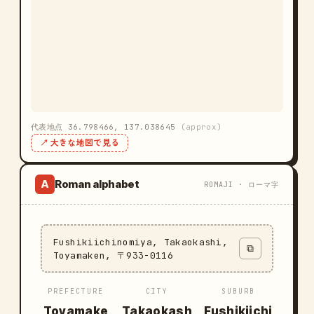
代表地点 36.798466, 137.038645
(approx)
↗ 大きな地図で見る
Roman alphabet
A
ROMAJI · ローマ字
Fushikiichinomiya, Takaokashi,
⧉
Toyamaken, 〒933-0116
PREFECTURE
CITY
SUBURB
Toyamake
Takaokash
Fushikiichi