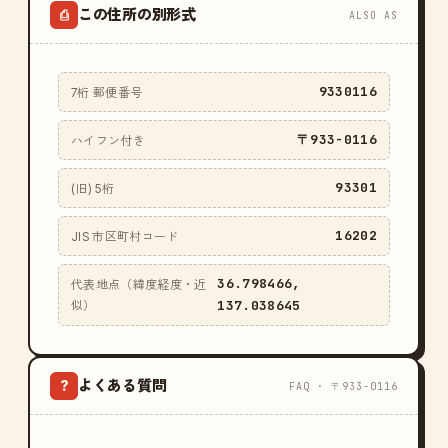
この住所の別形式
⎙
ALSO AS
9330116
7桁 郵便番号
〒933-0116
ハイフン付き
93301
(旧) 5桁
16202
JIS 市区町村コード
36.798466,
代表地点（緯度経度・近
137.038645
似）
よくある質問
?
FAQ · 〒933-0116