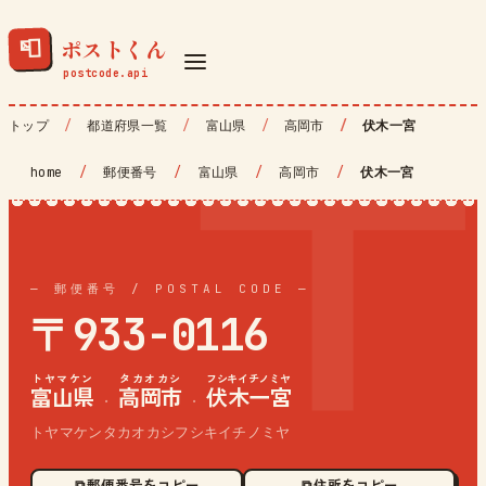
ポストくん
📮
トップ
都道府県一覧
富山県
高岡市
伏木一宮
home
/
郵便番号
/
富山県
/
高岡市
/
伏木一宮
— 郵便番号 / POSTAL CODE —
〒933-0116
トヤマケン
タカオカシ
フシキイチノミヤ
富山県
高岡市
伏木一宮
·
·
トヤマケンタカオカシフシキイチノミヤ
⧉ 郵便番号をコピー
⧉ 住所をコピー