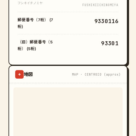
フシキイチノミヤ
FUSHIKIICHINOMIYA
郵便番号（7桁） (7
9330116
桁)
（旧）郵便番号（5
93301
桁） (5桁)
地図
⌖
MAP · CENTROID (approx)