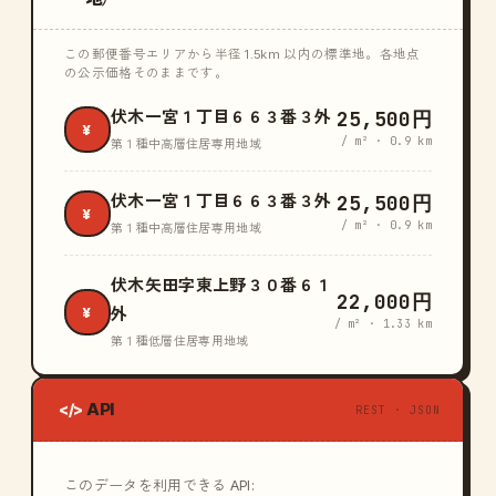
この郵便番号エリアから半径 1.5km 以内の標準地。各地点
の公示価格そのままです。
25,500円
伏木一宮１丁目６６３番３外
¥
/ m² · 0.9 km
第１種中高層住居専用地域
25,500円
伏木一宮１丁目６６３番３外
¥
/ m² · 0.9 km
第１種中高層住居専用地域
伏木矢田字東上野３０番６１
22,000円
¥
外
/ m² · 1.33 km
第１種低層住居専用地域
API
</>
REST · JSON
このデータを利用できる API: