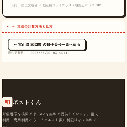
出典: 国土交通省 不動産情報ライブラリ（地価公示 XCT001）
─ 地価の計算方法と見方
← 富山県 高岡市 の郵便番号一覧へ戻る
最終更新日 ·
2026/08/01 03:00:12
ポストくん
📮
郵便番号を検索できるAPIを無料で提供しています。個人
利用、商用利用ともにリクエスト数に制限はなく無料で
す。