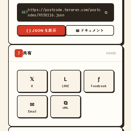
https://postcode.teraren.com/postc
GET
⧉
odes/9330116.json
{ } JSON を表示
📖 ドキュメント
共有
⤴
SHARE
𝕏
L
ƒ
X
LINE
Facebook
⧉
✉
URL
Email