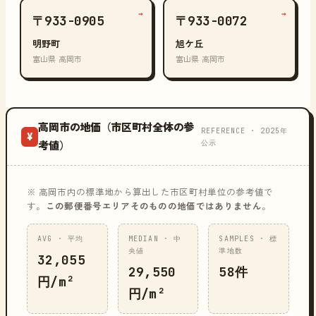
→
→
〒933-0905
〒933-0072
明野町
旭ケ丘
富山県 高岡市
富山県 高岡市
高岡市の地価（市区町村全体の参
REFERENCE · 2025年
¥
公示
考値）
※ 高岡市内の標準地から算出した市区町村単位の参考値で
す。
この郵便番号エリアそのものの地価ではありません
。
AVG · 平均
MEDIAN · 中
SAMPLES · 標
央値
準地数
32,055
29,550
58件
円/m²
円/m²