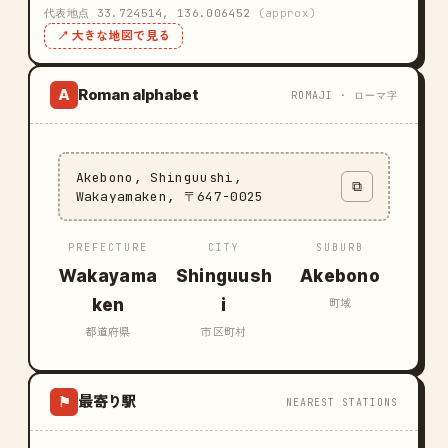
代表地点 33.724514, 136.006452
(approx)
↗ 大きな地図で見る
Roman alphabet
A
ROMAJI · ローマ字
Akebono, Shinguushi,
⧉
Wakayamaken, 〒647-0025
PREFECTURE
CITY
SUBURB
Wakayama
Shinguush
Akebono
ken
i
町域
都道府県
市区町村
最寄り駅
⚑
NEAREST STATIONS