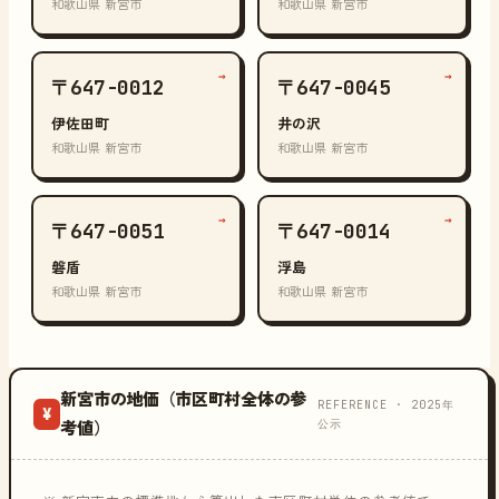
和歌山県 新宮市
和歌山県 新宮市
→
→
〒647-0012
〒647-0045
伊佐田町
井の沢
和歌山県 新宮市
和歌山県 新宮市
→
→
〒647-0051
〒647-0014
磐盾
浮島
和歌山県 新宮市
和歌山県 新宮市
新宮市の地価（市区町村全体の参
REFERENCE · 2025年
¥
公示
考値）