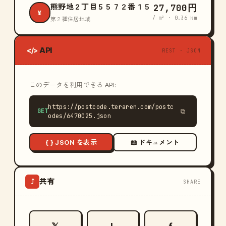
27,700円
熊野地２丁目５５７２番１５
¥
/ m² · 0.36 km
第２種住居地域
API
</>
REST · JSON
このデータを利用できる API:
https://postcode.teraren.com/postc
GET
⧉
odes/6470025.json
{ } JSON を表示
📖 ドキュメント
共有
⤴
SHARE