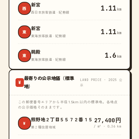
新宮
1.11
西
km
西日本旅客鉄道 · 紀勢線
新宮
1.11
東
km
東海旅客鉄道 · 紀勢線
鵜殿
1.6
東
km
東海旅客鉄道 · 紀勢線
最寄りの公示地価（標準
LAND PRICE · 2025 公
¥
示
地）
この郵便番号エリアから半径 1.5km 以内の標準地。各地点
の公示価格そのままです。
27,400円
熊野地２丁目５５７２番１５
¥
/ m² · 0.36 km
第２種住居地域