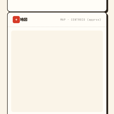
地図
⌖
MAP · CENTROID (approx)