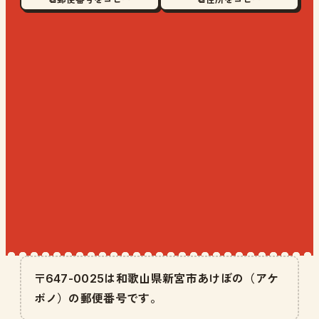
〒647-0025は和歌山県新宮市あけぼの（アケ
ボノ）の郵便番号です。