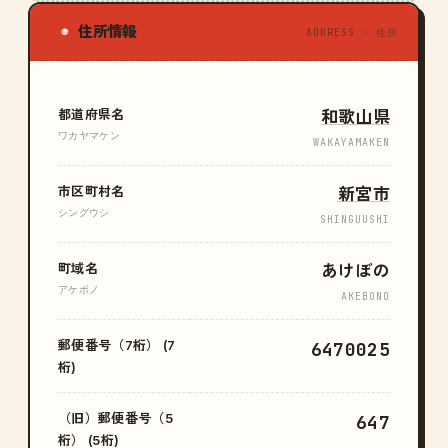
住所情報
◉
ADDRESS · 住所
都道府県名
和歌山県
ワカヤマケン
WAKAYAMAKEN
市区町村名
新宮市
シングウシ
SHINGUUSHI
町域名
あけぼの
アケボノ
AKEBONO
郵便番号（7桁） (7
6470025
桁)
（旧）郵便番号（5
647
桁） (5桁)