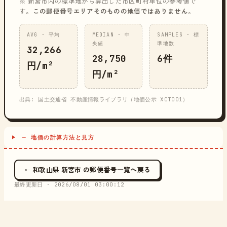
※ 新宮市内の標準地から算出した市区町村単位の参考値で
す。
この郵便番号エリアそのものの地価ではありません
。
AVG · 平均
MEDIAN · 中
SAMPLES · 標
央値
準地数
32,266
28,750
6件
円/m²
円/m²
出典: 国土交通省 不動産情報ライブラリ（地価公示 XCT001）
─ 地価の計算方法と見方
← 和歌山県 新宮市 の郵便番号一覧へ戻る
最終更新日 ·
2026/08/01 03:00:12