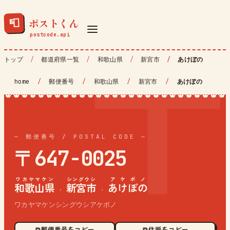
ポストくん
📮
トップ
都道府県一覧
和歌山県
新宮市
あけぼの
home
/
郵便番号
/
和歌山県
/
新宮市
/
あけぼの
— 郵便番号 / POSTAL CODE —
〒647-0025
ワカヤマケン
シングウシ
アケボノ
和歌山県
新宮市
あけぼの
·
·
ワカヤマケンシングウシアケボノ
⧉ 郵便番号をコピー
⧉ 住所をコピー