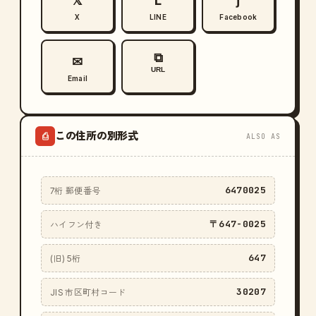
𝕏
L
ƒ
X
LINE
Facebook
⧉
✉
URL
Email
この住所の別形式
⎙
ALSO AS
6470025
7桁 郵便番号
〒647-0025
ハイフン付き
647
(旧) 5桁
30207
JIS 市区町村コード