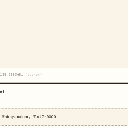
135.9583451
(approx)
et
, Wakayamaken, 〒647-0000