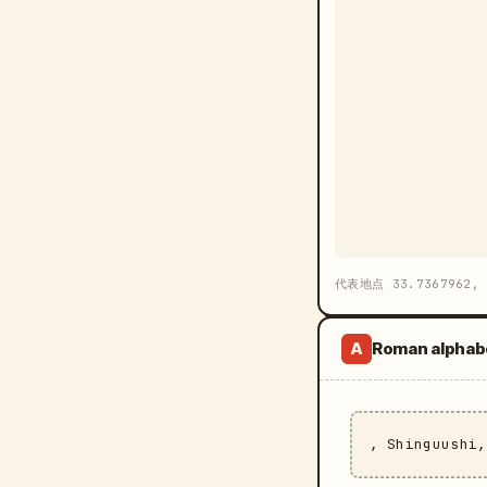
代表地点 33.7367962, 
Roman alphab
A
, Shinguushi