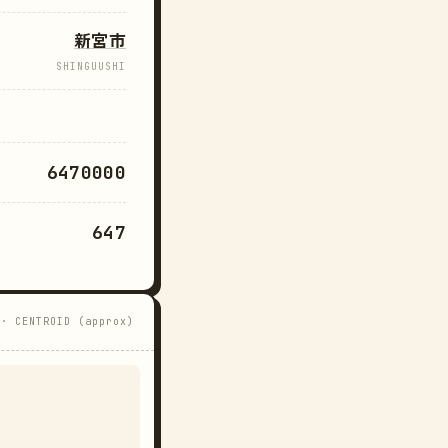
新宮市
SHINGUUSHI
6470000
647
 · CENTROID (approx)