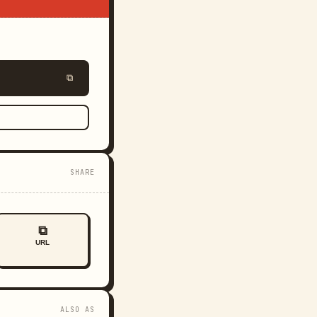
⧉
SHARE
⧉
URL
ALSO AS