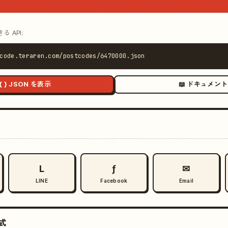
 API:
code.teraren.com/postcodes/6470000.json
{ } JSON を表示
📖 ドキュメント
L
ƒ
✉
LINE
Facebook
Email
式