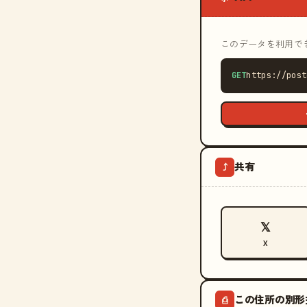
このデータを利用できる
GET
https://post
共有
⤴
𝕏
X
この住所の別形
⎙