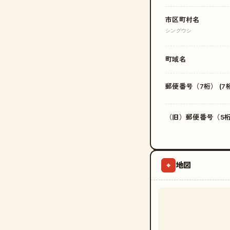
市区町村名
シングウシ
町域名
郵便番号（7桁） (7桁
（旧）郵便番号（5桁）
地図
⌖