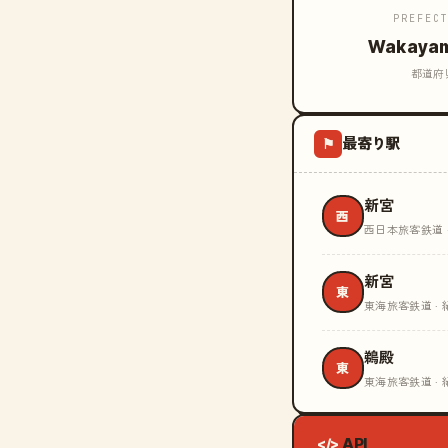
PREFEC
Wakaya
都道府
最寄り駅
⚑
新宮
西
西日本旅客鉄道 
新宮
東
東海旅客鉄道 · 
鵜殿
東
東海旅客鉄道 · 
API
</>