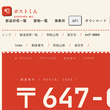
ポストくん
📮
都道府県一覧
建物一覧
事業所
API
ダウンロード
トップ
都道府県一覧
和歌山県
新宮市
647-0000
home
/
郵便番号
/
和歌山県
/
新宮市
/
◉ POSTAL · POSTCODE · 郵便番号 · JAPAN
— 郵便番号 / POSTAL CODE —
〒647-