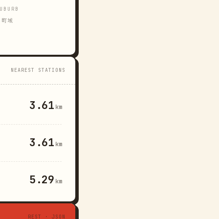
UBURB
町域
NEAREST STATIONS
3.61
km
3.61
km
5.29
km
REST · JSON