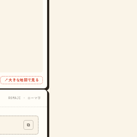
↗ 大きな地図で見る
ROMAJI · ローマ字
⧉