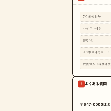
7桁 郵便番号
ハイフン付き
(旧) 5桁
JIS 市区町村コード
代表地点（緯度経度
よくある質問
?
〒647-0000