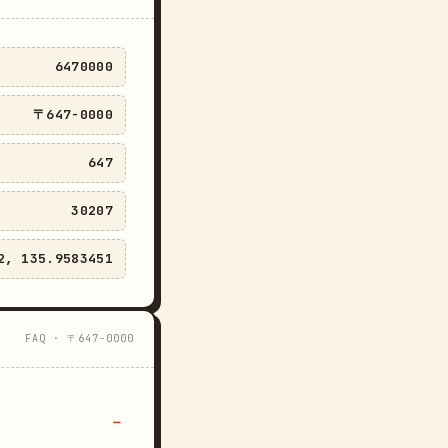
6470000
〒647-0000
647
30207
2, 135.9583451
FAQ · 〒647-0000