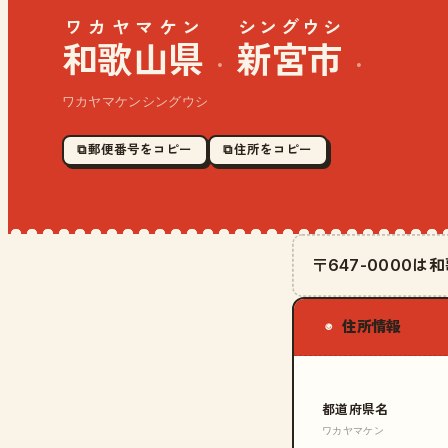
ワカヤマケン
シングウシ
和歌山県
新宮市
·
·
ワカヤマケンシングウシ
⧉ 郵便番号をコピー
⧉ 住所をコピー
〒647-0000
住所情報
◉
都道府県名
ワカヤマケン