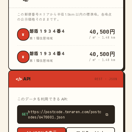
この郵便番号エリアから半径 1.5km 以内の標準地。各地点
の公示価格そのままです。
40,500円
磐盾１９３４番４
¥
/ m² · 1.48 km
第１種住居地域
40,500円
磐盾１９３４番４
¥
/ m² · 1.48 km
第１種住居地域
API
</>
REST · JSON
このデータを利用できる API:
https://postcode.teraren.com/postc
GET
⧉
odes/6470001.json