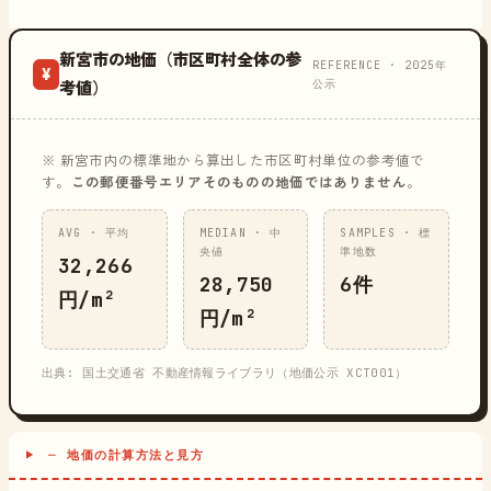
新宮市の地価（市区町村全体の参
REFERENCE · 2025年
¥
公示
考値）
※ 新宮市内の標準地から算出した市区町村単位の参考値で
す。
この郵便番号エリアそのものの地価ではありません
。
AVG · 平均
MEDIAN · 中
SAMPLES · 標
央値
準地数
32,266
28,750
6件
円/m²
円/m²
出典: 国土交通省 不動産情報ライブラリ（地価公示 XCT001）
─ 地価の計算方法と見方