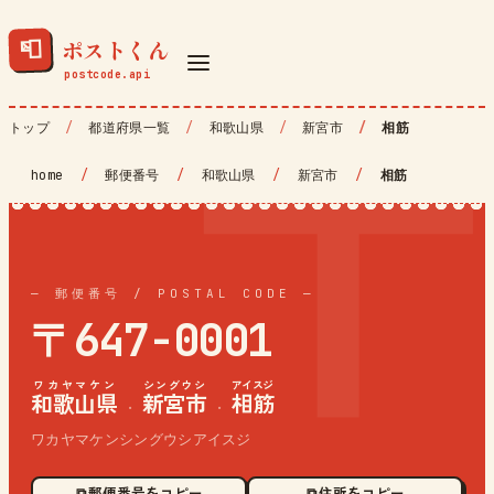
ポストくん
📮
トップ
都道府県一覧
和歌山県
新宮市
相筋
home
/
郵便番号
/
和歌山県
/
新宮市
/
相筋
— 郵便番号 / POSTAL CODE —
〒647-0001
ワカヤマケン
シングウシ
アイスジ
和歌山県
新宮市
相筋
·
·
ワカヤマケンシングウシアイスジ
⧉ 郵便番号をコピー
⧉ 住所をコピー