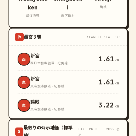
ken
i
町域
都道府県
市区町村
最寄り駅
⚑
NEAREST STATIONS
新宮
1.61
西
km
西日本旅客鉄道 · 紀勢線
新宮
1.61
東
km
東海旅客鉄道 · 紀勢線
鵜殿
3.22
東
km
東海旅客鉄道 · 紀勢線
最寄りの公示地価（標準
LAND PRICE · 2025 公
¥
示
地）