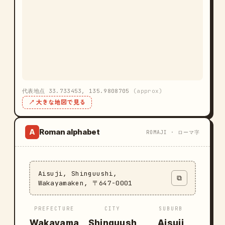
代表地点 33.733453, 135.9808705
(approx)
↗ 大きな地図で見る
Roman alphabet
A
ROMAJI · ローマ字
Aisuji, Shinguushi,
⧉
Wakayamaken, 〒647-0001
PREFECTURE
CITY
SUBURB
Wakayama
Shinguush
Aisuji