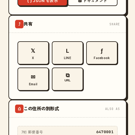
{ } JSON を表示
📖 ドキュメント
共有
⤴
SHARE
𝕏
L
ƒ
X
LINE
Facebook
⧉
✉
URL
Email
この住所の別形式
⎙
ALSO AS
6470001
7桁 郵便番号