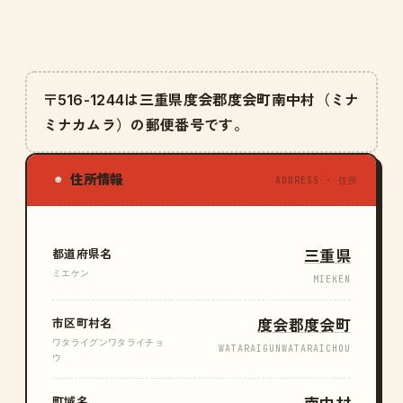
〒516-1244は三重県度会郡度会町南中村（ミナ
ミナカムラ）の郵便番号です。
住所情報
◉
ADDRESS · 住所
都道府県名
三重県
ミエケン
MIEKEN
市区町村名
度会郡度会町
ワタライグンワタライチョ
WATARAIGUNWATARAICHOU
ウ
町域名