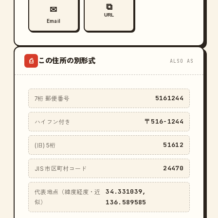
⧉
✉
URL
Email
この住所の別形式
⎙
ALSO AS
5161244
7桁 郵便番号
〒516-1244
ハイフン付き
51612
(旧) 5桁
24470
JIS 市区町村コード
34.331039,
代表地点（緯度経度・近
136.589585
似）