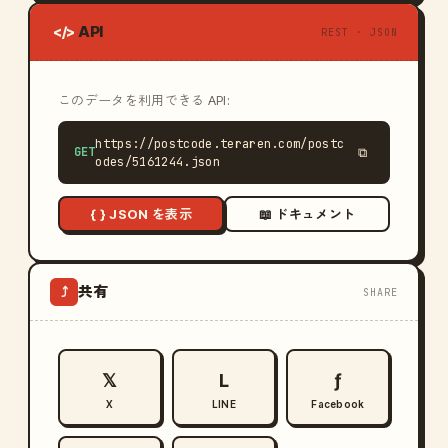
API
</>
REST · JSON
このデータを利用できる API:
https://postcode.teraren.com/postc
GET
⧉
odes/5161244.json
{ } JSON を表示
📖 ドキュメント
共有
⤴
SHARE
𝕏
L
ƒ
X
LINE
Facebook