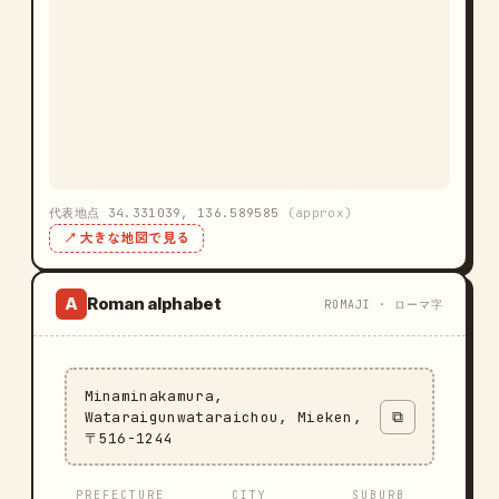
代表地点 34.331039, 136.589585
(approx)
↗ 大きな地図で見る
Roman alphabet
A
ROMAJI · ローマ字
Minaminakamura,
Wataraigunwataraichou, Mieken,
⧉
〒516-1244
PREFECTURE
CITY
SUBURB