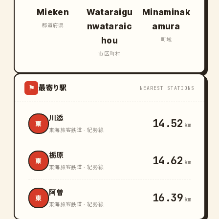
Mieken
Wataraigu
Minaminak
nwataraic
amura
都道府県
hou
町域
市区町村
最寄り駅
⚑
NEAREST STATIONS
川添
14.52
東
km
東海旅客鉄道 · 紀勢線
栃原
14.62
東
km
東海旅客鉄道 · 紀勢線
阿曽
16.39
東
km
東海旅客鉄道 · 紀勢線