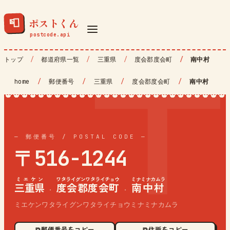
ポストくん
📮
トップ
都道府県一覧
三重県
度会郡度会町
南中村
home
/
郵便番号
/
三重県
/
度会郡度会町
/
南中村
— 郵便番号 / POSTAL CODE —
〒516-1244
ミエケン
ワタライグンワタライチョウ
ミナミナカムラ
三重県
度会郡度会町
南中村
·
·
ミエケンワタライグンワタライチョウミナミナカムラ
⧉ 郵便番号をコピー
⧉ 住所をコピー