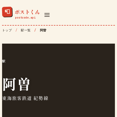
ポストくん
📮
トップ
駅一覧
阿曽
駅
阿曽
東海旅客鉄道 紀勢線