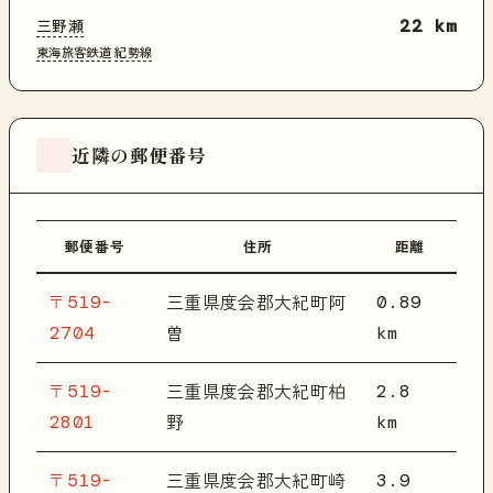
三野瀬
22 km
東海旅客鉄道
紀勢線
近隣の郵便番号
郵便番号
住所
距離
〒519-
0.89
三重県度会郡大紀町阿
2704
km
曽
〒519-
2.8
三重県度会郡大紀町柏
2801
km
野
〒519-
3.9
三重県度会郡大紀町崎