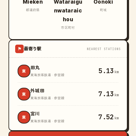
Mieken
Wataraigu
Oonoki
nwataraic
都道府県
町域
hou
市区町村
最寄り駅
⚑
NEAREST STATIONS
田丸
5.13
東
km
東海旅客鉄道 · 参宮線
外城田
7.13
東
km
東海旅客鉄道 · 参宮線
宮川
7.52
東
km
東海旅客鉄道 · 参宮線