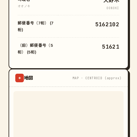
大野木
オオノキ
OONOKI
郵便番号（7桁） (7
5162102
桁)
（旧）郵便番号（5
51621
桁） (5桁)
地図
⌖
MAP · CENTROID (approx)