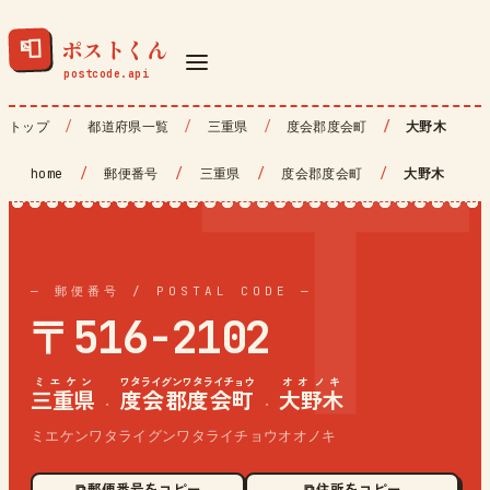
ポストくん
📮
トップ
都道府県一覧
三重県
度会郡度会町
大野木
home
/
郵便番号
/
三重県
/
度会郡度会町
/
大野木
— 郵便番号 / POSTAL CODE —
〒516-2102
ミエケン
ワタライグンワタライチョウ
オオノキ
三重県
度会郡度会町
大野木
·
·
ミエケンワタライグンワタライチョウオオノキ
⧉ 郵便番号をコピー
⧉ 住所をコピー