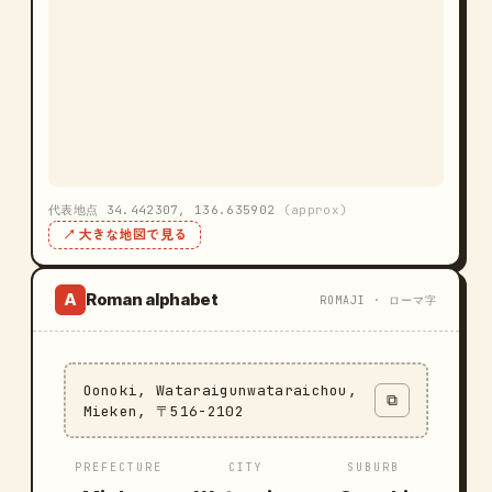
代表地点 34.442307, 136.635902
(approx)
↗ 大きな地図で見る
Roman alphabet
A
ROMAJI · ローマ字
Oonoki, Wataraigunwataraichou,
⧉
Mieken, 〒516-2102
PREFECTURE
CITY
SUBURB