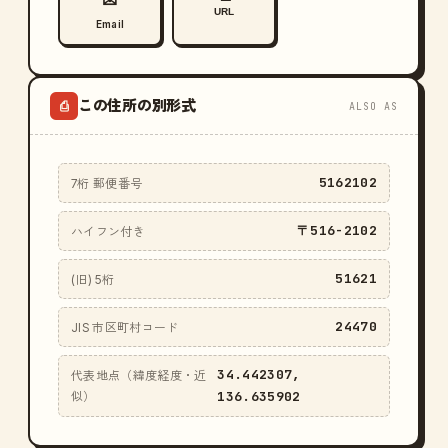
✉
URL
Email
この住所の別形式
⎙
ALSO AS
5162102
7桁 郵便番号
〒516-2102
ハイフン付き
51621
(旧) 5桁
24470
JIS 市区町村コード
34.442307,
代表地点（緯度経度・近
136.635902
似）