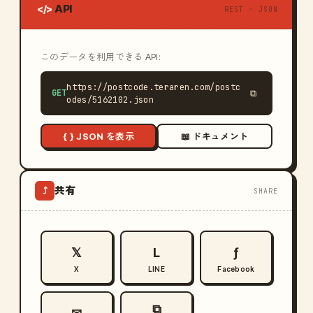
API
</>
REST · JSON
このデータを利用できる API:
https://postcode.teraren.com/postc
GET
⧉
odes/5162102.json
{ } JSON を表示
📖 ドキュメント
共有
⤴
SHARE
𝕏
L
ƒ
X
LINE
Facebook
⧉