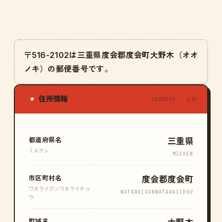
〒516-2102は三重県度会郡度会町大野木（オオ
ノキ）の郵便番号です。
住所情報
◉
ADDRESS · 住所
都道府県名
三重県
ミエケン
MIEKEN
市区町村名
度会郡度会町
ワタライグンワタライチョ
WATARAIGUNWATARAICHOU
ウ
町域名