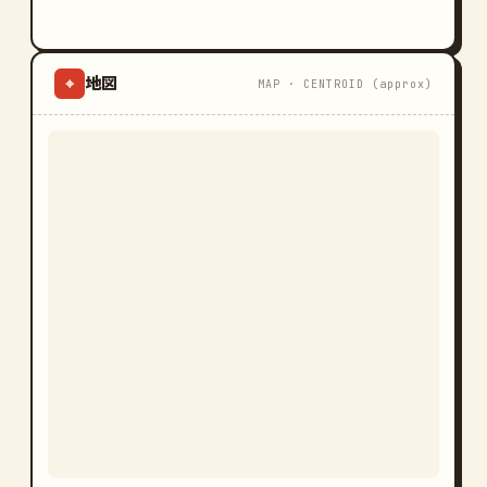
地図
⌖
MAP · CENTROID (approx)