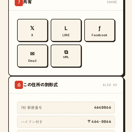
共有
⤴
SHARE
𝕏
L
ƒ
X
LINE
Facebook
⧉
✉
URL
Email
この住所の別形式
⎙
ALSO AS
4640066
7桁 郵便番号
〒464-0066
ハイフン付き