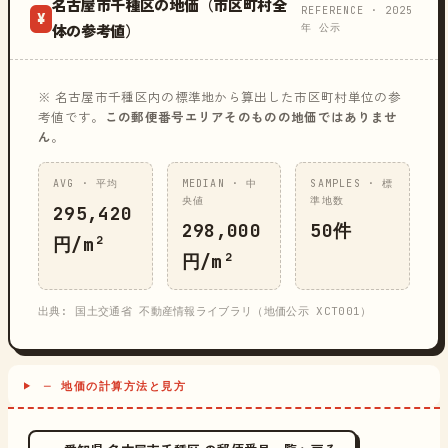
名古屋市千種区の地価（市区町村全
REFERENCE · 2025
¥
年 公示
体の参考値）
※ 名古屋市千種区内の標準地から算出した市区町村単位の参
考値です。
この郵便番号エリアそのものの地価ではありませ
ん
。
AVG · 平均
MEDIAN · 中
SAMPLES · 標
央値
準地数
295,420
298,000
50件
円/m²
円/m²
出典: 国土交通省 不動産情報ライブラリ（地価公示 XCT001）
─ 地価の計算方法と見方