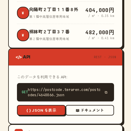
404,000円
向陽町２丁目１１番８外
¥
/ m² · 0.35 km
第１種中高層住居専用地域
482,000円
桐林町２丁目３７番
¥
/ m² · 0.41 km
第２種中高層住居専用地域
API
</>
REST · JSON
このデータを利用できる API:
https://postcode.teraren.com/postc
GET
⧉
odes/4640066.json
{ } JSON を表示
📖 ドキュメント