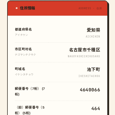
住所情報
◉
ADDRESS · 住所
都道府県名
愛知県
アイチケン
AICHIKEN
市区町村名
名古屋市千種区
ナゴヤシチクサク
NAGOYASHICHIKUSAKU
町域名
池下町
イケシタチョウ
IKESHITACHOU
郵便番号（7桁） (7
4640066
桁)
（旧）郵便番号（5
464
桁） (5桁)