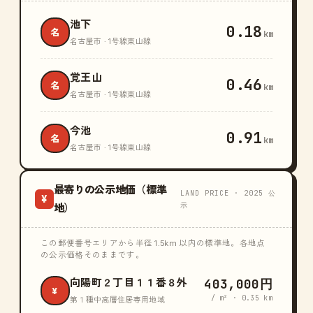
池下
0.18
名
km
名古屋市 · 1号線東山線
覚王山
0.46
名
km
名古屋市 · 1号線東山線
今池
0.91
名
km
名古屋市 · 1号線東山線
最寄りの公示地価（標準
LAND PRICE · 2025 公
¥
示
地）
この郵便番号エリアから半径 1.5km 以内の標準地。各地点
の公示価格そのままです。
403,000円
向陽町２丁目１１番８外
¥
/ m² · 0.35 km
第１種中高層住居専用地域