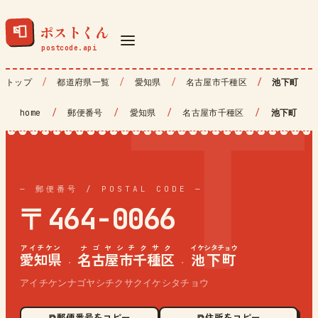
ポストくん
📮
トップ
都道府県一覧
愛知県
名古屋市千種区
池下町
home
/
郵便番号
/
愛知県
/
名古屋市千種区
/
池下町
— 郵便番号 / POSTAL CODE —
〒464-0066
アイチケン
ナゴヤシチクサク
イケシタチョウ
愛知県
名古屋市千種区
池下町
·
·
アイチケンナゴヤシチクサクイケシタチョウ
⧉ 郵便番号をコピー
⧉ 住所をコピー