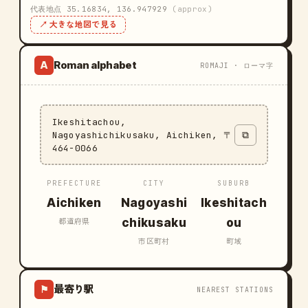
代表地点 35.16834, 136.947929
(approx)
↗ 大きな地図で見る
Roman alphabet
A
ROMAJI · ローマ字
Ikeshitachou,
Nagoyashichikusaku, Aichiken, 〒
⧉
464-0066
PREFECTURE
CITY
SUBURB
Aichiken
Nagoyashi
Ikeshitach
chikusaku
ou
都道府県
市区町村
町域
最寄り駅
⚑
NEAREST STATIONS