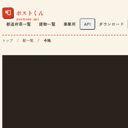
ポストくん
📮
都道府県一覧
建物一覧
事業所
API
ダウンロード
トップ
駅一覧
今池