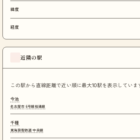
緯度
経度
近隣の駅
この駅から直線距離で近い順に最大10駅を表示してい
今池
名古屋市
6号線桜通線
千種
東海旅客鉄道
中央線