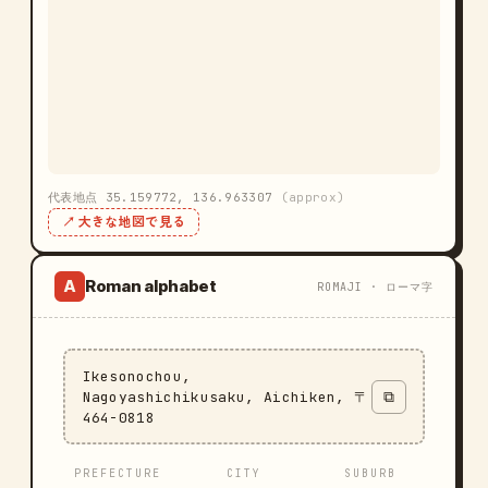
代表地点 35.159772, 136.963307
(approx)
↗ 大きな地図で見る
Roman alphabet
A
ROMAJI · ローマ字
Ikesonochou,
Nagoyashichikusaku, Aichiken, 〒
⧉
464-0818
PREFECTURE
CITY
SUBURB