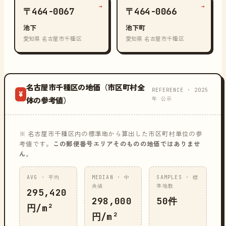
→
→
〒464-0067
〒464-0066
池下
池下町
愛知県 名古屋市千種区
愛知県 名古屋市千種区
名古屋市千種区の地価（市区町村全
REFERENCE · 2025
¥
年 公示
体の参考値）
※ 名古屋市千種区内の標準地から算出した市区町村単位の参
考値です。
この郵便番号エリアそのものの地価ではありませ
ん
。
AVG · 平均
MEDIAN · 中
SAMPLES · 標
央値
準地数
295,420
298,000
50件
円/m²
円/m²