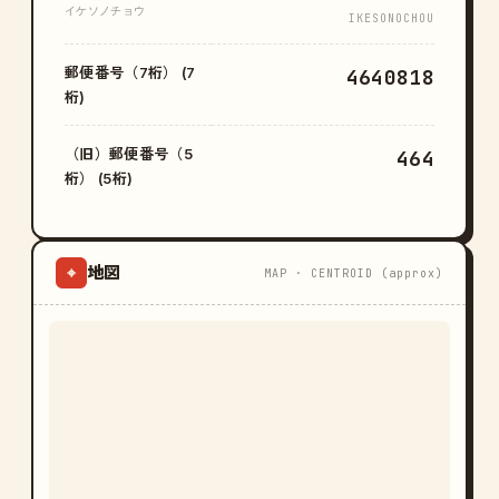
イケソノチョウ
IKESONOCHOU
郵便番号（7桁） (7
4640818
桁)
（旧）郵便番号（5
464
桁） (5桁)
地図
⌖
MAP · CENTROID (approx)