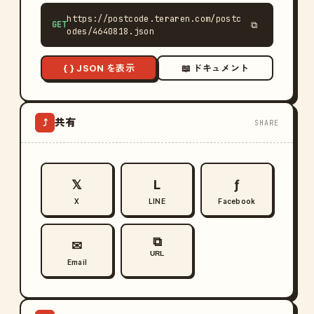
https://postcode.teraren.com/postc
GET
⧉
odes/4640818.json
{ } JSON を表示
📖 ドキュメント
共有
⤴
SHARE
𝕏
L
ƒ
X
LINE
Facebook
⧉
✉
URL
Email