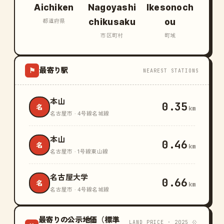
Aichiken
Nagoyashi
Ikesonoch
chikusaku
ou
都道府県
市区町村
町域
最寄り駅
⚑
NEAREST STATIONS
本山
0.35
名
km
名古屋市 · 4号線名城線
本山
0.46
名
km
名古屋市 · 1号線東山線
名古屋大学
0.66
名
km
名古屋市 · 4号線名城線
最寄りの公示地価（標準
LAND PRICE · 2025 公