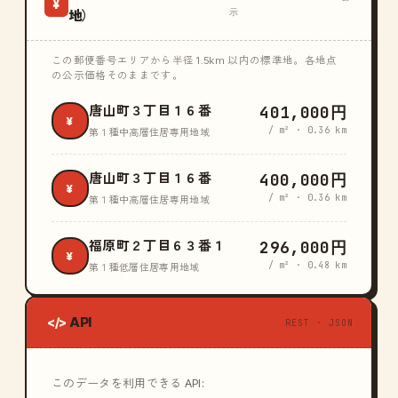
¥
示
地）
この郵便番号エリアから半径 1.5km 以内の標準地。各地点
の公示価格そのままです。
401,000円
唐山町３丁目１６番
¥
/ m² · 0.36 km
第１種中高層住居専用地域
400,000円
唐山町３丁目１６番
¥
/ m² · 0.36 km
第１種中高層住居専用地域
296,000円
福原町２丁目６３番１
¥
/ m² · 0.48 km
第１種低層住居専用地域
API
</>
REST · JSON
このデータを利用できる API: