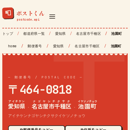
ポストくん
📮
トップ
都道府県一覧
愛知県
名古屋市千種区
池園町
home
/
郵便番号
/
愛知県
/
名古屋市千種区
/
池園町
— 郵便番号 / POSTAL CODE —
〒464-0818
アイチケン
ナゴヤシチクサク
イケソノチョウ
愛知県
名古屋市千種区
池園町
·
·
アイチケンナゴヤシチクサクイケソノチョウ
⧉ 郵便番号をコピー
⧉ 住所をコピー