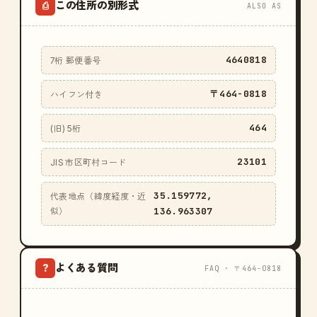
この住所の別形式
⎙
ALSO AS
4640818
7桁 郵便番号
〒464-0818
ハイフン付き
464
(旧) 5桁
23101
JIS 市区町村コード
35.159772,
代表地点（緯度経度・近
136.963307
似）
よくある質問
?
FAQ · 〒464-0818