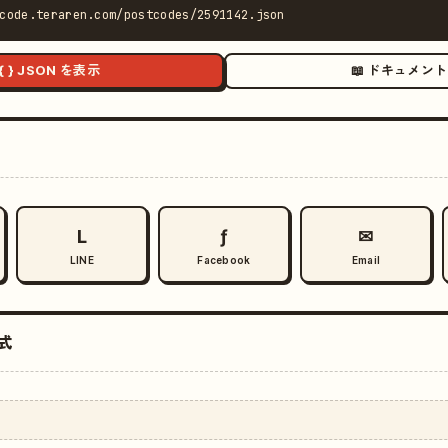
code.teraren.com/postcodes/2591142.json
{ } JSON を表示
📖 ドキュメント
L
ƒ
✉
LINE
Facebook
Email
式