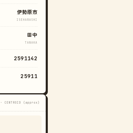
伊勢原市
ISEHARASHI
田中
TANAKA
2591142
25911
 · CENTROID (approx)