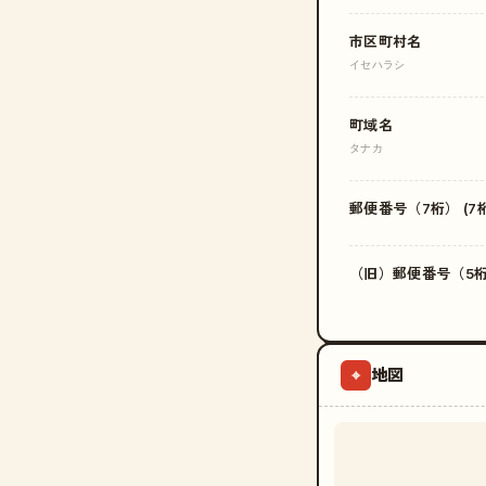
市区町村名
イセハラシ
町域名
タナカ
郵便番号（7桁） (7桁
（旧）郵便番号（5桁）
地図
⌖