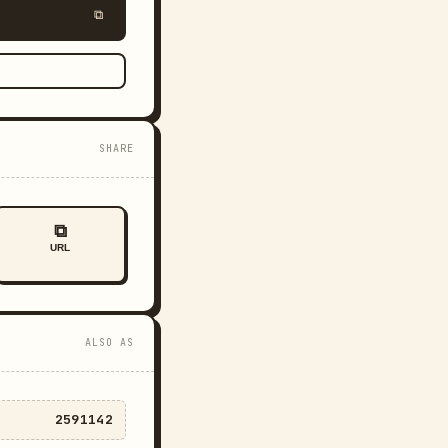
⧉
SHARE
⧉
URL
ALSO AS
2591142