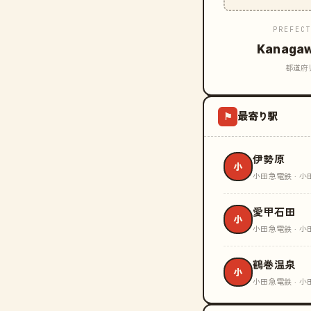
PREFEC
Kanaga
都道府
最寄り駅
⚑
伊勢原
小
小田急電鉄 · 小
愛甲石田
小
小田急電鉄 · 小
鶴巻温泉
小
小田急電鉄 · 小