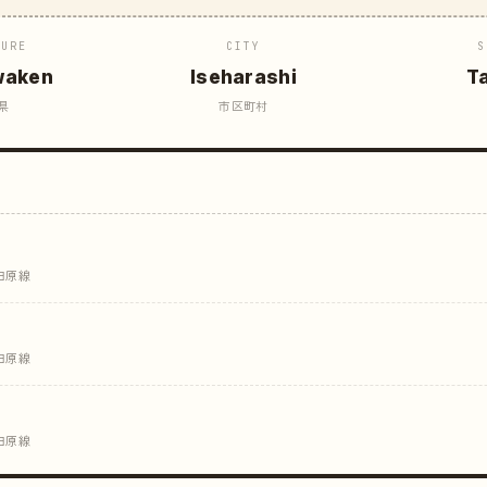
TURE
CITY
S
waken
Iseharashi
T
県
市区町村
田原線
田原線
田原線