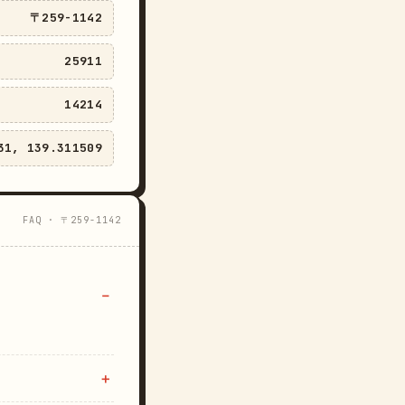
〒259-1142
25911
14214
31, 139.311509
FAQ · 〒259-1142