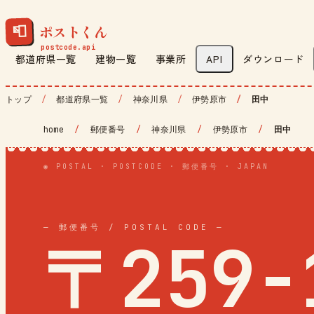
ポストくん
📮
都道府県一覧
建物一覧
事業所
API
ダウンロード
トップ
都道府県一覧
神奈川県
伊勢原市
田中
home
/
郵便番号
/
神奈川県
/
伊勢原市
/
田中
◉ POSTAL · POSTCODE · 郵便番号 · JAPAN
— 郵便番号 / POSTAL CODE —
〒259-