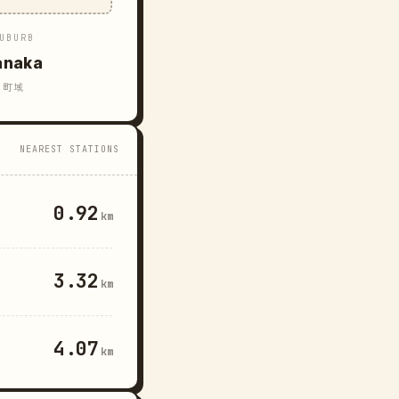
UBURB
anaka
町域
NEAREST STATIONS
0.92
km
3.32
km
4.07
km