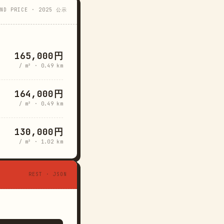
AND PRICE · 2025 公示
165,000円
/ m² · 0.49 km
164,000円
/ m² · 0.49 km
130,000円
/ m² · 1.02 km
REST · JSON