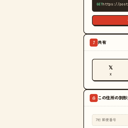
GET
https://post
共有
⤴
𝕏
X
この住所の別形
⎙
7桁 郵便番号