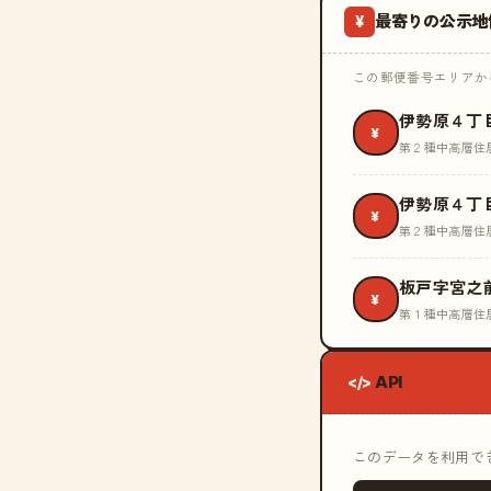
最寄りの公示地
¥
この郵便番号エリアから
伊勢原４丁
¥
第２種中高層住
伊勢原４丁
¥
第２種中高層住
板戸字宮之
¥
第１種中高層住
API
</>
このデータを利用できる