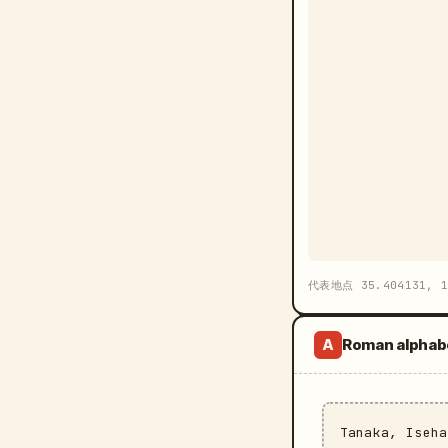
代表地点 35.404131, 1
Roman alphab
A
Tanaka, Iseh