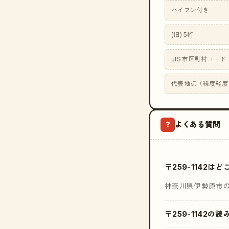
ハイフン付き
(旧) 5桁
JIS 市区町村コード
代表地点（緯度経度
よくある質問
?
〒259-1142
神奈川県伊勢原市
〒259-1142の