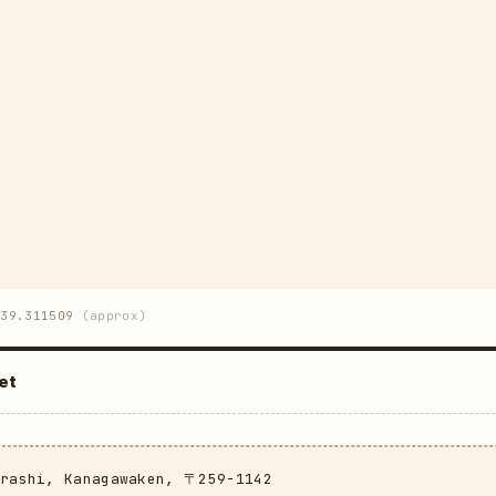
39.311509
(approx)
et
arashi, Kanagawaken, 〒259-1142