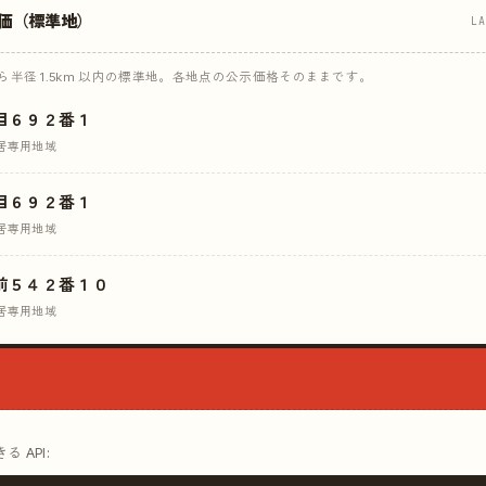
価（標準地）
L
半径 1.5km 以内の標準地。各地点の公示価格そのままです。
目６９２番１
居専用地域
目６９２番１
居専用地域
前５４２番１０
居専用地域
 API: