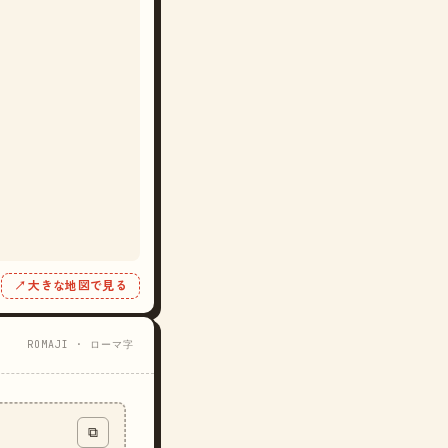
↗ 大きな地図で見る
ROMAJI · ローマ字
⧉