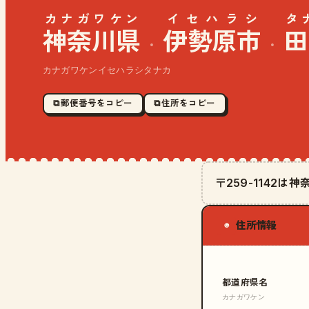
カナガワケン
イセハラシ
タ
神奈川県
伊勢原市
田
·
·
カナガワケンイセハラシタナカ
⧉ 郵便番号をコピー
⧉ 住所をコピー
〒259-1142
住所情報
◉
都道府県名
カナガワケン