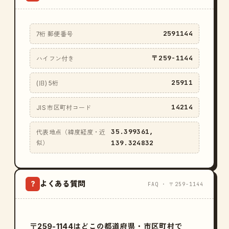
2591144
7桁 郵便番号
〒259-1144
ハイフン付き
25911
(旧) 5桁
14214
JIS 市区町村コード
35.399361,
代表地点（緯度経度・近
139.324832
似）
よくある質問
?
FAQ · 〒259-1144
〒259-1144はどこの都道府県・市区町村で