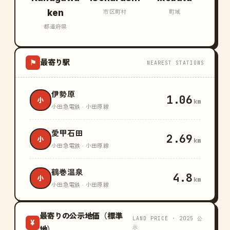
ken
市区町村
町域
都道府県
最寄り駅
⚑
NEAREST STATIONS
伊勢原
1.06
小
km
小田急電鉄 · 小田原線
愛甲石田
2.69
小
km
小田急電鉄 · 小田原線
鶴巻温泉
4.8
小
km
小田急電鉄 · 小田原線
最寄りの公示地価（標準
LAND PRICE · 2025 公
¥
示
地）