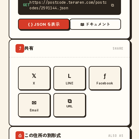
https://postcode.teraren.com/postc
GET
⧉
odes/2591144.json
{ } JSON を表示
📖 ドキュメント
共有
⤴
SHARE
𝕏
L
ƒ
X
LINE
Facebook
⧉
✉
URL
Email
この住所の別形式
⎙
ALSO AS