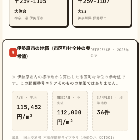
〒259-1105
〒259-1107
大住台
大山
神奈川県 伊勢原市
神奈川県 伊勢原市
伊勢原市の地価（市区町村全体の参
REFERENCE · 2025年
¥
公示
考値）
※ 伊勢原市内の標準地から算出した市区町村単位の参考値で
す。
この郵便番号エリアそのものの地価ではありません
。
AVG · 平均
MEDIAN · 中
SAMPLES · 標
央値
準地数
115,452
112,000
36件
円/m²
円/m²
出典: 国土交通省 不動産情報ライブラリ（地価公示 XCT001）