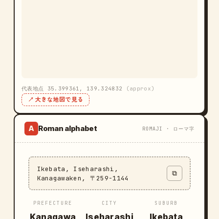
代表地点 35.399361, 139.324832
(approx)
↗ 大きな地図で見る
Roman alphabet
A
ROMAJI · ローマ字
Ikebata, Iseharashi,
⧉
Kanagawaken, 〒259-1144
PREFECTURE
CITY
SUBURB
Kanagawa
Iseharashi
Ikebata