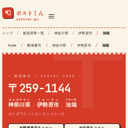
ポストくん
📮
トップ
都道府県一覧
神奈川県
伊勢原市
池端
home
/
郵便番号
/
神奈川県
/
伊勢原市
/
池端
— 郵便番号 / POSTAL CODE —
〒259-1144
カナガワケン
イセハラシ
イケバタ
神奈川県
伊勢原市
池端
·
·
カナガワケンイセハラシイケバタ
⧉ 郵便番号をコピー
⧉ 住所をコピー