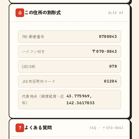
この住所の別形式
⎙
ALSO AS
0700043
7桁 郵便番号
〒070-0043
ハイフン付き
070
(旧) 5桁
01204
JIS 市区町村コード
43.775969,
代表地点（緯度経度・近
142.3617033
似）
よくある質問
?
FAQ · 〒070-0043