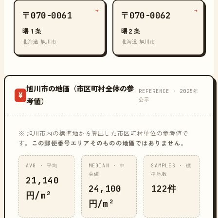
→
→
〒070-0061
〒070-0062
曙１条
曙２条
北海道 旭川市
北海道 旭川市
旭川市の地価（市区町村全体の参
REFERENCE · 2025年
¥
公示
考値）
※ 旭川市内の標準地から算出した市区町村単位の参考値で
す。
この郵便番号エリアそのものの地価ではありません
。
AVG · 平均
MEDIAN · 中
SAMPLES · 標
央値
準地数
21,140
24,100
122件
円/m²
円/m²