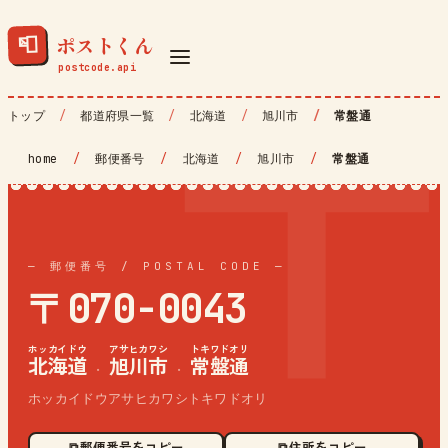
ポストくん
📮
トップ
都道府県一覧
北海道
旭川市
常盤通
home
/
郵便番号
/
北海道
/
旭川市
/
常盤通
— 郵便番号 / POSTAL CODE —
〒070-0043
ホッカイドウ
アサヒカワシ
トキワドオリ
北海道
旭川市
常盤通
·
·
ホッカイドウアサヒカワシトキワドオリ
⧉ 郵便番号をコピー
⧉ 住所をコピー