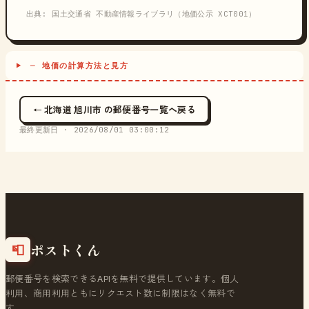
出典: 国土交通省 不動産情報ライブラリ（地価公示 XCT001）
─ 地価の計算方法と見方
← 北海道 旭川市 の郵便番号一覧へ戻る
最終更新日 ·
2026/08/01 03:00:12
ポストくん
📮
郵便番号を検索できるAPIを無料で提供しています。個人
利用、商用利用ともにリクエスト数に制限はなく無料で
す。