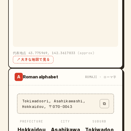
代表地点 43.775969, 142.3617033
(approx)
↗ 大きな地図で見る
Roman alphabet
A
ROMAJI · ローマ字
Tokiwadoori, Asahikawashi,
⧉
Hokkaidou, 〒070-0043
PREFECTURE
CITY
SUBURB
Hokkaidou
Asahikawa
Tokiwadoo