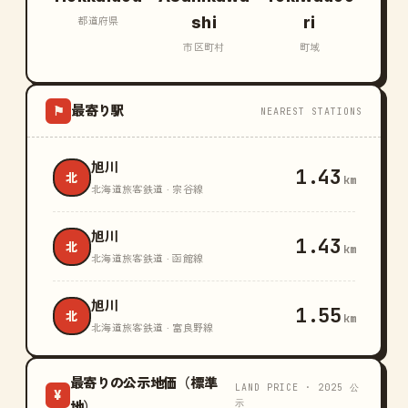
shi
ri
都道府県
市区町村
町域
最寄り駅
⚑
NEAREST STATIONS
旭川
1.43
北
km
北海道旅客鉄道 · 宗谷線
旭川
1.43
北
km
北海道旅客鉄道 · 函館線
旭川
1.55
北
km
北海道旅客鉄道 · 富良野線
最寄りの公示地価（標準
LAND PRICE · 2025 公
¥
示
地）