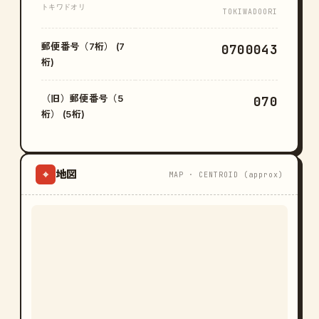
トキワドオリ
TOKIWADOORI
郵便番号（7桁） (7
0700043
桁)
（旧）郵便番号（5
070
桁） (5桁)
地図
⌖
MAP · CENTROID (approx)