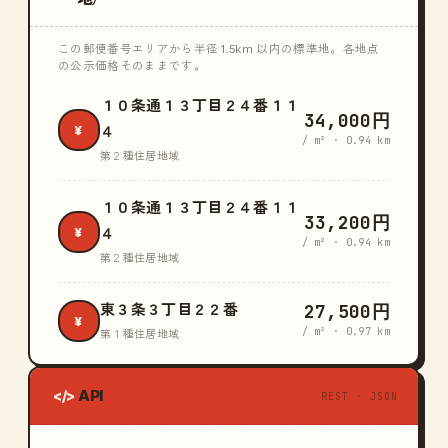
この郵便番号エリアから半径 1.5km 以内の標準地。各地点
の公示価格そのままです。
１０条通１３丁目２４番１１
34,000円
¥
４
/ m² · 0.94 km
第２種住居地域
１０条通１３丁目２４番１１
33,200円
¥
４
/ m² · 0.94 km
第２種住居地域
27,500円
東３条３丁目２２番
¥
/ m² · 0.97 km
第１種住居地域
API
</>
REST · JSON