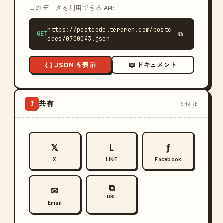
このデータを利用できる API:
https://postcode.teraren.com/postc
GET
⧉
odes/0700043.json
{ } JSON を表示
📖 ドキュメント
共有
⤴
SHARE
𝕏
L
ƒ
X
LINE
Facebook
⧉
✉
URL
Email