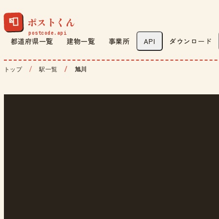
ポストくん
📮
都道府県一覧
建物一覧
事業所
API
ダウンロード
トップ
駅一覧
旭川