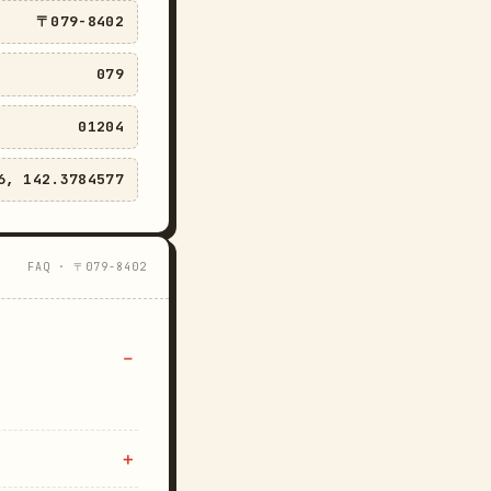
〒079-8402
079
01204
6, 142.3784577
FAQ · 〒079-8402