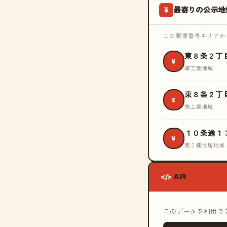
最寄りの公示地
¥
この郵便番号エリアから
東８条２丁
¥
準工業地域
東８条２丁
¥
準工業地域
１０条通１
¥
第２種住居地域
API
</>
このデータを利用できる