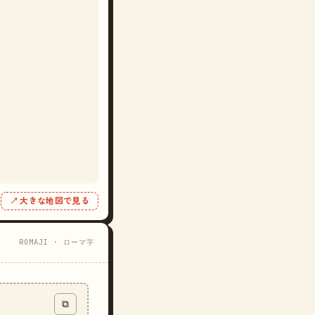
↗ 大きな地図で見る
ROMAJI · ローマ字
⧉