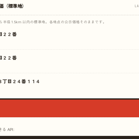
価（標準地）
L
半径 1.5km 以内の標準地。各地点の公示価格そのままです。
目２２番
目２２番
３丁目２４番１１４
 API: