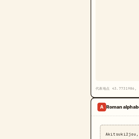
代表地点 43.7731986, 
Roman alphab
A
Akitsuki2jou