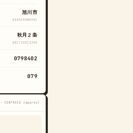
旭川市
ASAHIKAWASHI
秋月２条
AKITSUKI2JOU
0798402
079
 · CENTROID (approx)