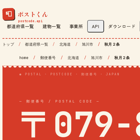
ポストくん
📮
都道府県一覧
建物一覧
事業所
API
ダウンロード
トップ
都道府県一覧
北海道
旭川市
秋月２条
home
/
郵便番号
/
北海道
/
旭川市
/
秋月２条
◉ POSTAL · POSTCODE · 郵便番号 · JAPAN
— 郵便番号 / POSTAL CODE —
〒079-