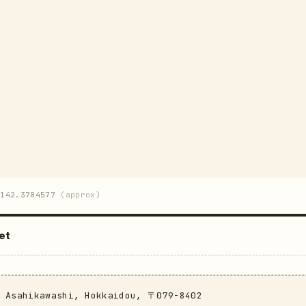
142.3784577
(approx)
et
, Asahikawashi, Hokkaidou, 〒079-8402