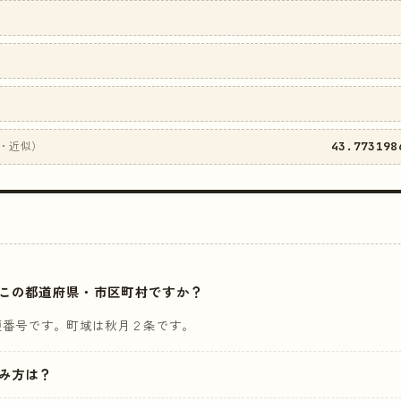
43.773198
・近似）
はどこの都道府県・市区町村ですか？
便番号です。町域は秋月２条です。
読み方は？