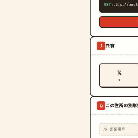
GET
https://post
共有
⤴
𝕏
X
この住所の別形
⎙
7桁 郵便番号