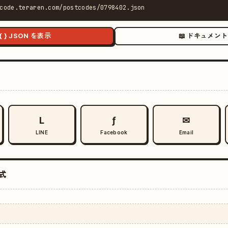
code.teraren.com/postcodes/0798402.json
{ } JSON を表示
📖 ドキュメント
L
ƒ
✉
LINE
Facebook
Email
式