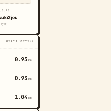
UBURB
suki2jou
町域
NEAREST STATIONS
0.93
km
0.93
km
1.04
km