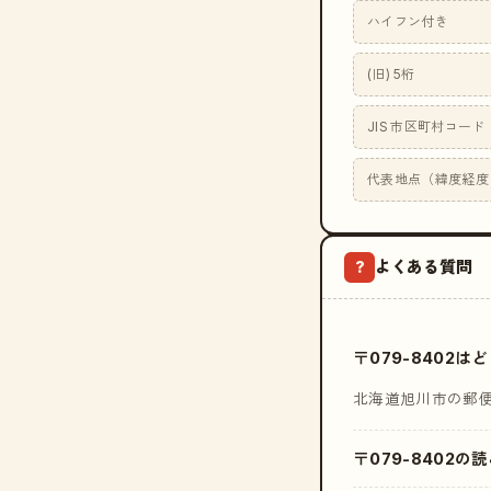
ハイフン付き
(旧) 5桁
JIS 市区町村コード
代表地点（緯度経度
よくある質問
?
〒079-8402
北海道旭川市の郵
〒079-8402の