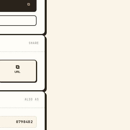
⧉
SHARE
⧉
URL
ALSO AS
0798402