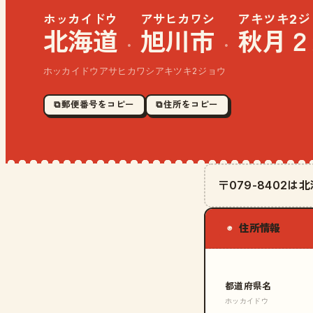
ホッカイドウ
アサヒカワシ
アキツキ2ジ
北海道
旭川市
秋月２
·
·
ホッカイドウアサヒカワシアキツキ2ジョウ
⧉ 郵便番号をコピー
⧉ 住所をコピー
〒079-8402
住所情報
◉
都道府県名
ホッカイドウ