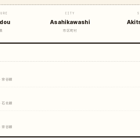
TURE
CITY
S
idou
Asahikawashi
Akit
県
市区町村
· 宗谷線
· 石北線
· 宗谷線