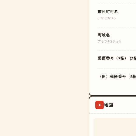
市区町村名
アサヒカワシ
町域名
アキツキ2ジョウ
郵便番号（7桁） (7桁
（旧）郵便番号（5桁）
地図
⌖