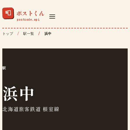
ポストくん
📮
トップ
駅一覧
浜中
駅
浜中
北海道旅客鉄道 根室線